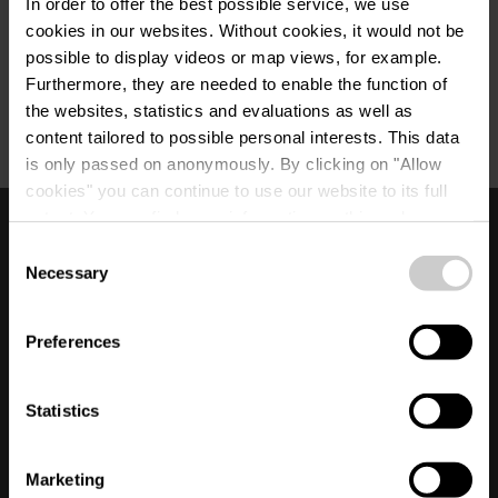
https://www.visit-eislek.lu
In order to offer the best possible service, we use
cookies in our websites.
Without cookies, it would not be
Was bedeutet
possible to display videos or map views, for example.
digitale
Furthermore, they are needed to enable the function of
the websites, statistics and evaluations as well as
Barrierefreiheit?
content tailored to possible personal interests. This data
NACH OBEN GEHEN
is only passed on anonymously. By clicking on "Allow
cookies" you can continue to use our website to its full
Jeder muss die Informationen einer Website oder
extent. You can find more information on this and on a
in einer Anwendung einfach benutzen und
Team
Datenschutz
possible later deactivation in our
privacy policy
at any
Consent
abrufen können. Dies gilt insbesondere für
Erklärung zur Barrierefreiheit
time.
Necessary
Selection
Personen mit einer Behinderung und/oder
Impressum
Cookies
Personen, die Hilfssoftware oder spezielle Geräte
Partnerbereich
Stellungnahme KI
verwenden (Blinde, Sehbehinderte oder Personen
Preferences
mit einer sonstigen Behinderung).
Stand der
Statistics
Vereinbarkeit mit
Marketing