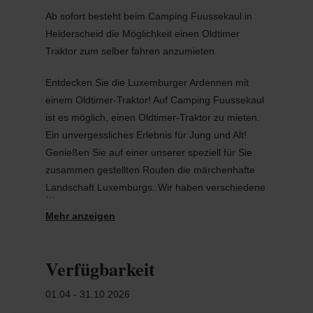
Ab sofort besteht beim Camping Fuussekaul in
Heiderscheid die Möglichkeit einen Oldtimer
Traktor zum selber fahren anzumieten.
Entdecken Sie die Luxemburger Ardennen mit
einem Oldtimer-Traktor! Auf Camping Fuussekaul
ist es möglich, einen Oldtimer-Traktor zu mieten.
Ein unvergessliches Erlebnis für Jung und Alt!
Genießen Sie auf einer unserer speziell für Sie
zusammen gestellten Routen die märchenhafte
Landschaft Luxemburgs. Wir haben verschiedene
Rundfahrtenvorschläge unterschiedlicher Länge
für Sie zusammengestellt!
Treffen Sie sich zum vereinbarten Zeitpunkt an
Verfügbarkeit
der Rezeption. Sie können den Betrag für die
Traktormiete an der Rezeption bezahlen und den
01.04 - 31.10.2026
notwendigen Papierkram erledigen. Anschließend