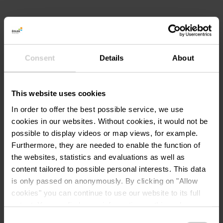
erhalten Sie eine praktische Einweisung in den
Oldtimer-Traktor, mit dem Sie fahren werden.
Danach sind Sie bereit los zu fahren! Vergessen
Oldtimer-Traktor
Sie nicht, einen gültigen Führerschein
mitzubringen.
Rundfahrt durch die
Consent
Details
About
Ardennen
Es ist möglich zu drei verschiedenen Zeiten einen
Oldtimer Traktor zu mieten:
This website uses cookies
ANGEBOT VON PARTNER:
CAMPING FUUSSEKAUL
In order to offer the best possible service, we use
09:30 Uhr Treffen bei der Rezeption –
cookies in our websites.
Without cookies, it would not be
10:00 Uhr Abfahrt
possible to display videos or map views, for example.
14:00 Uhr Treffen bei der Rezeption –
Furthermore, they are needed to enable the function of
Ihre Reisedaten
14:30 Uhr Abfahrt
the websites, statistics and evaluations as well as
Reisezeitraum
content tailored to possible personal interests. This data
Unsere Oldtimer Traktoren werden für mindestens
is only passed on anonymously. By clicking on "Allow
2 Stunden vermietet. Nach zwei Stunden wird
cookies" you can continue to use our website to its full
jede zusätzliche Stunde extra berechnet.
Gäste
extent. You can find more information on this and on a
possible later deactivation in our
privacy policy
at any
Consent
Die ersten zwei Stunden: € 60,-