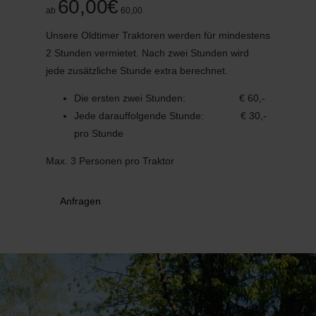
60,00€
31
1
2
3
4
5
6
ab
60,00
Unsere Oldtimer Traktoren werden für mindestens
Übernehmen
2 Stunden vermietet. Nach zwei Stunden wird
jede zusätzliche Stunde extra berechnet.
Die ersten zwei Stunden: € 60,-
Jede darauffolgende Stunde: € 30,-
pro Stunde
Max. 3 Personen pro Traktor
Anfragen