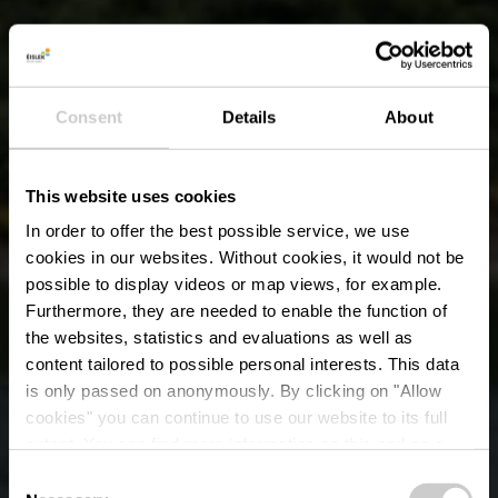
Consent
Details
About
This website uses cookies
In order to offer the best possible service, we use
cookies in our websites.
Without cookies, it would not be
possible to display videos or map views, for example.
Furthermore, they are needed to enable the function of
the websites, statistics and evaluations as well as
content tailored to possible personal interests. This data
is only passed on anonymously. By clicking on "Allow
cookies" you can continue to use our website to its full
extent. You can find more information on this and on a
Badeplatz Fuussefeld
possible later deactivation in our
privacy policy
at any
Consent
time.