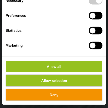
Necessary
Selection
Wo? Fuussefeld, L-9660 Insenborn
Preferences
Statistics
Marketing
Allow all
Allow selection
Deny