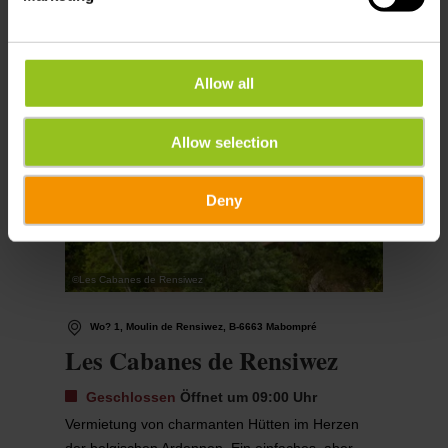
Allow all
Allow selection
Deny
©
Les Cabanes de Rensiwez
Wo? 1, Moulin de Rensiwez, B-6663 Mabompré
Les Cabanes de Rensiwez
Geschlossen
Öffnet um 09:00 Uhr
Vermietung von charmanten Hütten im Herzen
der belgischen Ardennen. Ein einfaches, aber