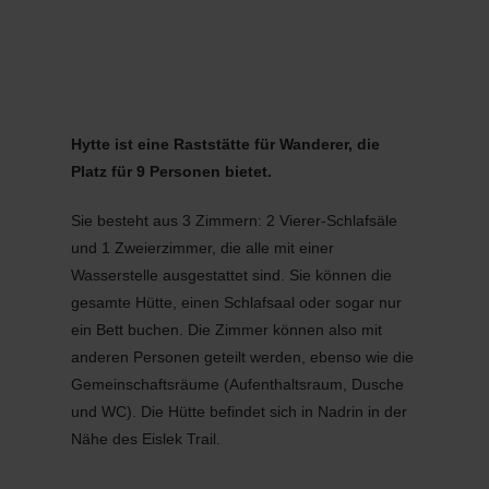
MENÜ
Zum
Zur
Zur
Zum
Hauptinhalt
Suche
Navigation
Footer
springen
springen
springen
springen
Hytte ist eine Raststätte für Wanderer, die
Platz für 9 Personen bietet.
Sie besteht aus 3 Zimmern: 2 Vierer-Schlafsäle
und 1 Zweierzimmer, die alle mit einer
Wasserstelle ausgestattet sind. Sie können die
gesamte Hütte, einen Schlafsaal oder sogar nur
ein Bett buchen. Die Zimmer können also mit
anderen Personen geteilt werden, ebenso wie die
Gemeinschaftsräume (Aufenthaltsraum, Dusche
und WC). Die Hütte befindet sich in Nadrin in der
Nähe des Eislek Trail.