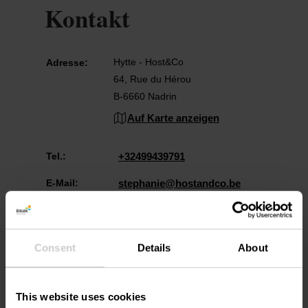
Kontakt
Hytte - Host&Co
Adresse:
64, Rue du Hérou
B-6660 Nadrin
Auf Karte anzeigen
Tel.:
+32499439791
E-Mail:
stephanie@hostandco.be
Webseite:
https://www.hytte-ardenne.co
m/
Consent
Details
About
This website uses cookies