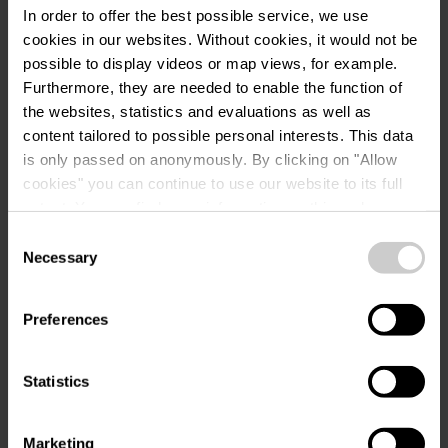
In order to offer the best possible service, we use
cookies in our websites.
Without cookies, it would not be
possible to display videos or map views, for example.
Anreise planen
Furthermore, they are needed to enable the function of
the websites, statistics and evaluations as well as
content tailored to possible personal interests. This data
is only passed on anonymously. By clicking on "Allow
cookies" you can continue to use our website to its full
extent. You can find more information on this and on a
possible later deactivation in our
privacy policy
at any
Ähnliche
Consent
time.
Necessary
Selection
Sehenswürdigkeiten
Preferences
Mehr erfahren
Statistics
Marketing