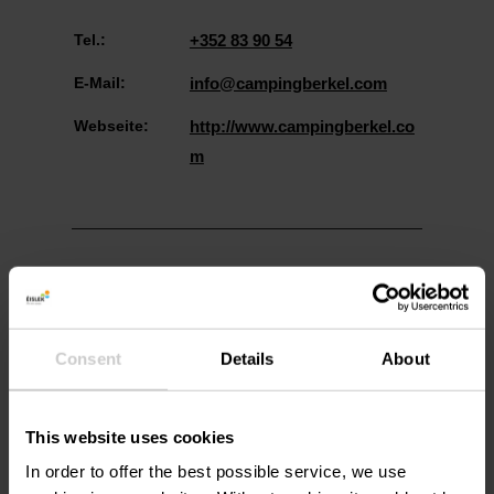
Tel.:
+352 83 90 54
E-Mail:
info@campingberkel.com
Webseite:
http://www.campingberkel.co
m
Consent
Details
About
Anreise planen
This website uses cookies
In order to offer the best possible service, we use