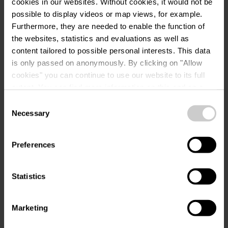
cookies in our websites.
Without cookies, it would not be
possible to display videos or map views, for example.
Anfragen
Furthermore, they are needed to enable the function of
the websites, statistics and evaluations as well as
content tailored to possible personal interests. This data
is only passed on anonymously. By clicking on "Allow
Ihre Reisedaten
cookies" you can continue to use our website to its full
extent. You can find more information on this and on a
Reisezeitraum
possible later deactivation in our
privacy policy
at any
Consent
time.
Necessary
Selection
Gäste
Preferences
Statistics
Ihre Kontaktdaten
Anrede
Marketing