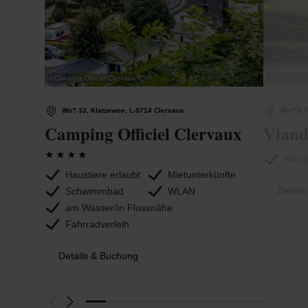
©
Camping Officiel Clervaux
©
Camping d
Wo? 33, Klatzewee, L-9714 Clervaux
Wo? 5, 
Camping Officiel Clervaux
Viand
Haust
Haustiere erlaubt
Mietunterkünfte
Detail
Schwimmbad
WLAN
am Wasser/in Flussnähe
Fahrradverleih
Details & Buchung