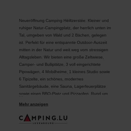
Neueröffnung Camping Héiltzerstée: Kleiner und
ruhiger Natur-Campingplatz, der herrlich unten im
Tal, umgeben von Wald und 2 Bächen, gelegen
ist. Perfekt für eine entspannte Outdoor-Auszeit
mitten in der Natur und weit weg vom stressigen
Alltagsleben. Wir bieten eine große Zeltwiese,
Camper- und Bulliplätze, 3 voll eingerichtete
Pipowägen, 4 Mobilheime, 1 kleines Studio sowie
6 Tipizelte, ein schönes, modernes
Sanitärgebäude, eine Sauna, Lagerfeuerplätze
sowie einen BBQ-Platz und Pizzaofen. Rund um
den Campingplatz warten diverse Wander-,
Fahrrad- und Mountainbikewege.
Camping Héiltzerstee ist die grüne Oase in den
Luxemburger Ardennen, wenn Ihr mal ein paar