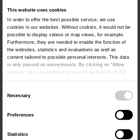
Entsorgungsbereich für Campingtoiletten
This website uses cookies
Grauwasserentsorgung für
In order to offer the best possible service, we use
Wohnmobilstellplätze
cookies in our websites.
Without cookies, it would not be
Sanitäranlagen, Duschen inklusive
possible to display videos or map views, for example.
Mietunterkünfte
Furthermore, they are needed to enable the function of
the websites, statistics and evaluations as well as
Picknick Platz
content tailored to possible personal interests. This data
Plätze für Wohnmobile außerhalb vom
is only passed on anonymously. By clicking on "Allow
Campingplatz
cookies" you can continue to use our website to its full
Schattige Stellplätze
extent. You can find more information on this and on a
possible later deactivation in our
privacy policy
at any
Stellplätze für Wohnmobile
Consent
time.
Necessary
Selection
Stromanschluss inklusive
Stromanschluss für Wohnmobilstellplätze
Preferences
Top Platz
TV Anschluss
Statistics
Wasserversorgung für