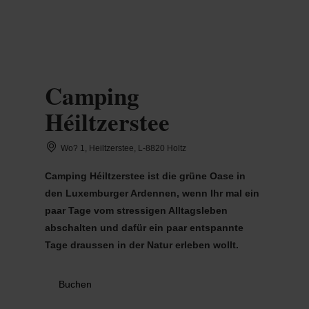
MENÜ
Zum
Zur
Zur
Zum
Hauptinhalt
Suche
Navigation
Footer
springen
springen
springen
springen
Camping
Héiltzerstee
Wo? 1, Heiltzerstee, L-8820 Holtz
Camping Héiltzerstee ist die grüne Oase in
den Luxemburger Ardennen, wenn Ihr mal ein
paar Tage vom stressigen Alltagsleben
abschalten und dafür ein paar entspannte
Tage draussen in der Natur erleben wollt.
Buchen