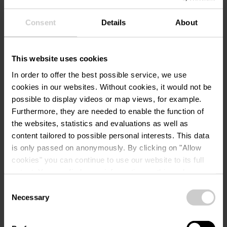
Consent
Details
About
Kontakt
This website uses cookies
In order to offer the best possible service, we use
Camping Im Aal
Adresse:
cookies in our websites.
Without cookies, it would not be
1, Rue Camping Aal
possible to display videos or map views, for example.
L-9650 Esch-sur-Sûre
Furthermore, they are needed to enable the function of
Auf Karte anzeigen
the websites, statistics and evaluations as well as
content tailored to possible personal interests. This data
Tel.:
+352 83 95 14
is only passed on anonymously. By clicking on "Allow
cookies" you can continue to use our website to its full
E-Mail:
info@campingaal.lu
extent. You can find more information on this and on a
possible later deactivation in our
privacy policy
at any
Webseite:
https://www.campingaal.lu
Consent
time.
Necessary
Selection
Folgen Sie uns auf
facebook