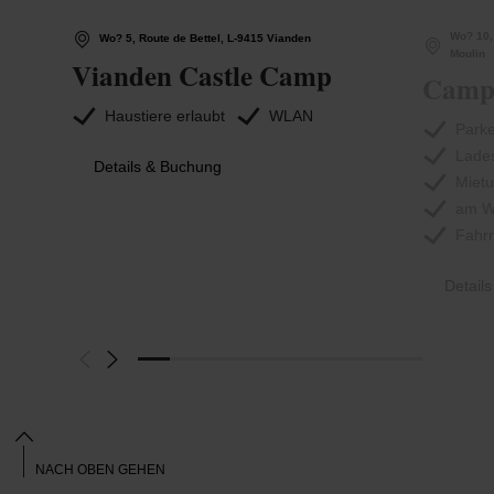
Wo? 10,
Wo? 5, Route de Bettel, L-9415 Vianden
Moulin
Vianden Castle Camp
Campi
Haustiere erlaubt
WLAN
Park
Lades
Details & Buchung
Mietu
am W
Fahrr
Detail
NACH OBEN GEHEN