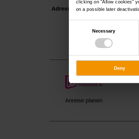
clicking on "Allow cookies" y
Adresse:
Hotel-Restaurant Vi
on a possible later deactivati
1, Rue Victor Hugo
Consent
L-9414 Vianden
Necessary
Selection
Auf Karte anzei
Deny
Anreise planen