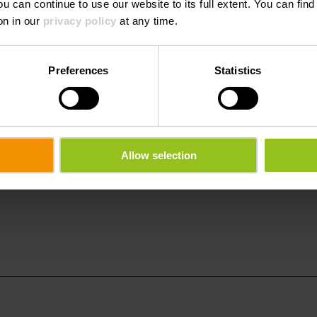
ou can continue to use our website to its full extent. You can fin
ctor Hugo
Tel.:
+352 83 41
on in our
privacy policy
at any time.
E-Mail:
info@hotel
Preferences
Statistics
Webseite:
http://www
gen
Allow selection