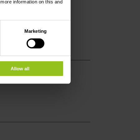
d more information on this and
 60 1
victorhugo.lu
Marketing
.hotelvictorhugo.lu
Allow all