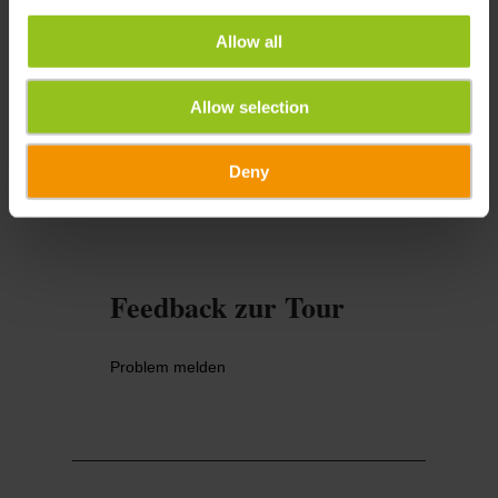
E-Mail:
info@visit-eislek.lu
Allow all
Allow selection
Deny
Anreise planen
Feedback zur Tour
Problem melden