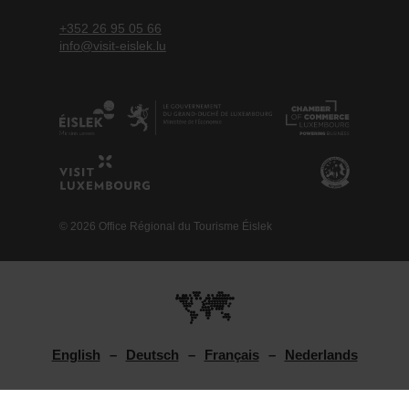
+352 26 95 05 66
info@visit-eislek.lu
© 2026 Office Régional du Tourisme Éislek
English
Deutsch
Français
Nederlands