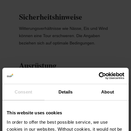
Sicherheitshinweise
Witterungsverhältnisse wie Nässe, Eis und Wind
können eine Tour erschweren. Die Angaben
beziehen sich auf optimale Bedingungen.
Ausrüstung
Festes Schuhwerk und etwas zu trinken.
Consent
Details
About
Anreise
Öffentliche Verkehrsmittel:
This website uses cookies
Nutzen Sie den gratis öffentlichen Verkehr und
In order to offer the best possible service, we use
reisen Sie klimafreundlich mit Bus und Bahn.
cookies in our websites.
Without cookies, it would not be