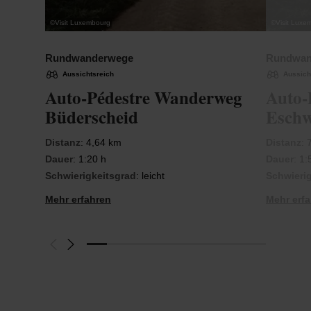
©
Visit Luxembourg
©
Visit Luxe
Rundwanderwege
Rundwan
Aussichtsreich
Aussich
Auto-Pédestre Wanderweg
Auto-
Büderscheid
Eschw
Distanz
: 4,64 km
Distanz
: 
Dauer
: 1:20 h
Dauer
: 1:
Schwierigkeitsgrad
: leicht
Schwieri
Mehr erfahren
Mehr erf