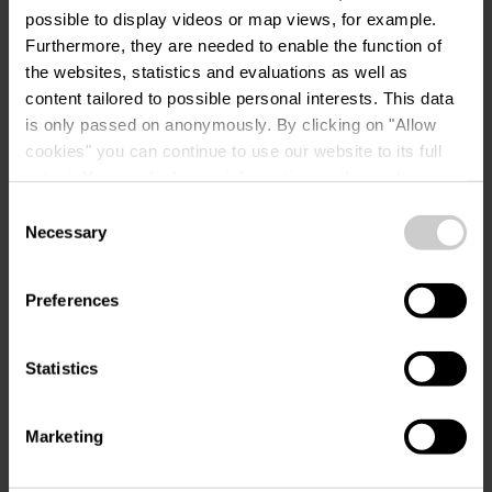
Nächstgelegene Bushaltestelle (100 m): "Beim
possible to display videos or map views, for example.
Furthermore, they are needed to enable the function of
Burren"
the websites, statistics and evaluations as well as
www.mobiliteit.lu
content tailored to possible personal interests. This data
is only passed on anonymously. By clicking on "Allow
Parken:
cookies" you can continue to use our website to its full
extent. You can find more information on this and on a
Ein Parkplatz befindet sich direkt am Startpunkt.
possible later deactivation in our
privacy policy
at any
Consent
time.
Necessary
Selection
Preferences
Statistics
Mehr Informationen
Marketing
Tel.:
+352 26 95 05 66