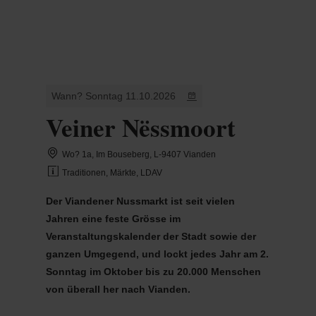
MENÜ
Zum
Zur
Zur
Zum
Hauptinhalt
Suche
Navigation
Footer
springen
springen
springen
springen
Wann? Sonntag 11.10.2026
Veiner Nëssmoort
Wo? 1a, Im Bouseberg, L-9407 Vianden
Traditionen, Märkte, LDAV
Der Viandener Nussmarkt ist seit vielen
Jahren eine feste Grösse im
Veranstaltungskalender der Stadt sowie der
ganzen Umgegend, und lockt jedes Jahr am 2.
Sonntag im Oktober bis zu 20.000 Menschen
von überall her nach Vianden.