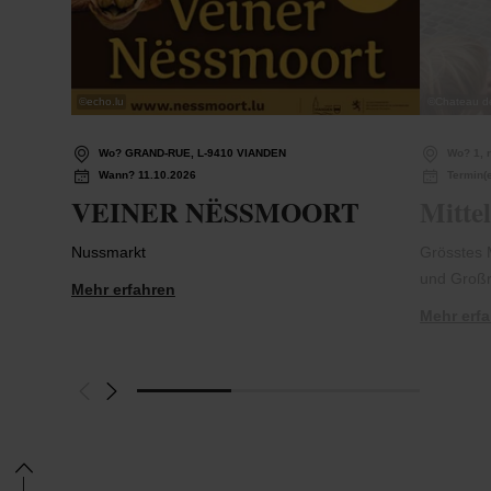
©
echo.lu
©
Chateau d
Wo? GRAND-RUE, L-9410 VIANDEN
Wo? 1, 
Wann? 11.10.2026
Termin(e
VEINER NËSSMOORT
Mittel
Nussmarkt
Grösstes 
und Großr
Mehr erfahren
Mehr erf