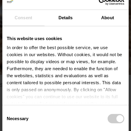
Consent
Details
About
This website uses cookies
In order to offer the best possible service, we use
cookies in our websites.
Without cookies, it would not be
possible to display videos or map views, for example.
Alle Bilder anzeigen
Furthermore, they are needed to enable the function of
©
Luxembourg for Tourism
the websites, statistics and evaluations as well as
Bitte stellen Sie sicher, dass Ihre Cookies aktiviert sind, falls
content tailored to possible personal interests. This data
Sie diesen Inhalt nicht sehen können.
is only passed on anonymously. By clicking on "Allow
cookies" you can continue to use our website to its full
Cookie-Einstellungen ändern
extent. You can find more information on this and on a
possible later deactivation in our
privacy policy
at any
Consent
time.
Necessary
Selection