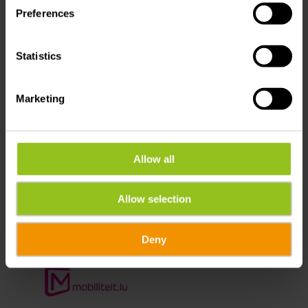
Veranstaltungsort
Preferences
Statistics
1a, Im Bouseberg, Vianden
Adresse:
1a, Im Bouseberg
Marketing
L-9407 Vianden
Auf Karte anzeigen
Allow all
E-Mail:
info@nessmoort.lu
Webseite:
https://www.nessmoort.lu/
Allow selection
Deny