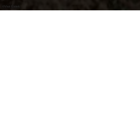
©
Visit Éislek
Le point de vue situé à la station supérieure
du télésiège de Vianden offre une vue
imprenable sur la ville, le château et la vallée
de l'Our. Il est accessible soit à pied, soit en
télésiège.
Le point de vue situé à la station supérieure du
télésiège de Vianden offre une vue panoramique
impressionnante sur la ville, l'imposant château et
la vallée de l'Our. Depuis ce promontoire rocheux,
il est possible de visualiser toute la région, y
compris le réservoir de la centrale de pompage-
turbinage. C'est l'un des plus beaux points de vue