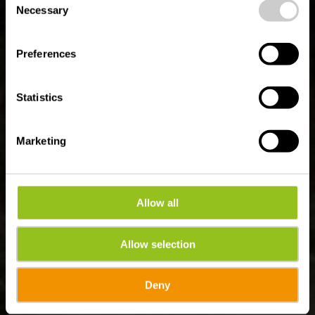
time.
Necessary
Selection
Preferences
Statistics
Marketing
Allow all
Allow selection
Deny