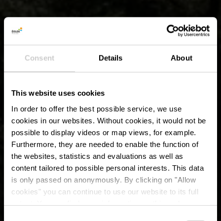
Consent
Details
About
This website uses cookies
In order to offer the best possible service, we use
cookies in our websites.
Without cookies, it would not be
possible to display videos or map views, for example.
Furthermore, they are needed to enable the function of
the websites, statistics and evaluations as well as
content tailored to possible personal interests. This data
Point de vue à la
is only passed on anonymously. By clicking on "Allow
station supérieure du
cookies" you can continue to use our website to its full
extent. You can find more information on this and on a
télésiège
possible later deactivation in our
privacy policy
at any
Consent