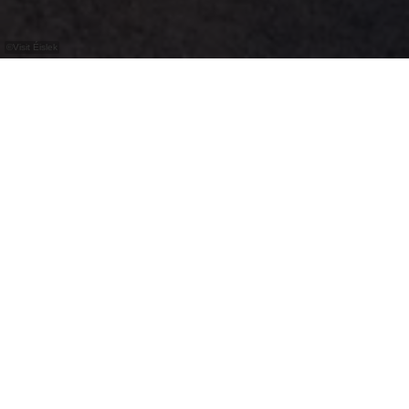
©
Visit Éislek
Het uitkijkpunt “Gringlee”, ook bekend als
“Gringlay”, biedt een indrukwekkend
panorama over de Sûrevallei en het
majestueuze kasteel van Bourscheid. Het is
een van de beroemdste uitzichtpunten in
Luxemburg.
Het ligt hoog op een rotswand en biedt een weids
uitzicht over de zachte meanders van de rivier.
Het uitkijkpunt ligt aan het Escapardenne Lee Trail
en de lokale wandelpaden BS 1, BS 4 en BS 6 en