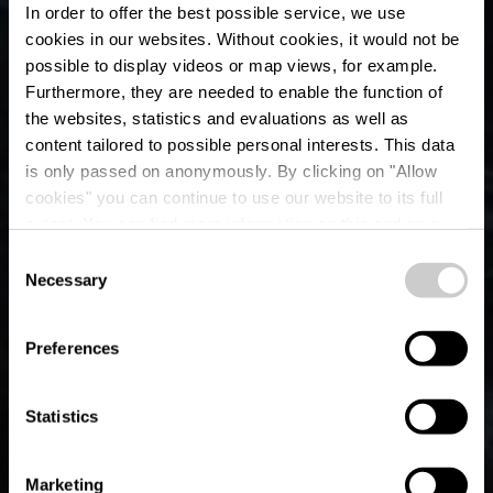
In order to offer the best possible service, we use
cookies in our websites.
Without cookies, it would not be
possible to display videos or map views, for example.
Furthermore, they are needed to enable the function of
the websites, statistics and evaluations as well as
content tailored to possible personal interests. This data
is only passed on anonymously. By clicking on "Allow
cookies" you can continue to use our website to its full
extent. You can find more information on this and on a
Uitzichtpunt Gringlee
possible later deactivation in our
privacy policy
at any
Consent
time.
Necessary
Selection
Waar? Millen
Preferences
Statistics
Marketing