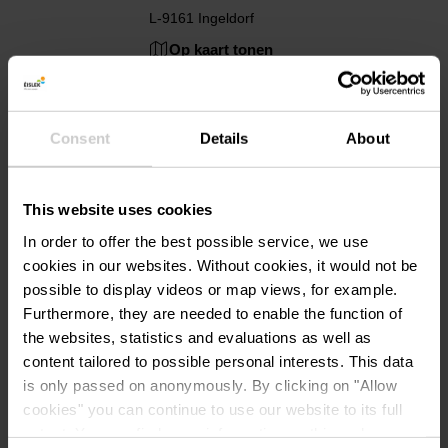
L-9161 Ingeldorf
Op kaart tonen
Tel.:
+352 691 31 94 14
Consent
Details
About
e-mail:
info@campinggritt.lu
Homepage:
https://www.campinggritt.lu/
This website uses cookies
In order to offer the best possible service, we use
cookies in our websites.
Without cookies, it would not be
possible to display videos or map views, for example.
Furthermore, they are needed to enable the function of
the websites, statistics and evaluations as well as
content tailored to possible personal interests. This data
Plan reis
is only passed on anonymously. By clicking on "Allow
cookies" you can continue to use our website to its full
extent. You can find more information on this and on a