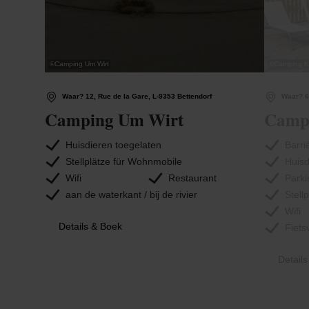
©
Camping Um Wirt
©
Camping K
Waar? 12, Rue de la Gare, L-9353 Bettendorf
Waar? 6
Camping Um Wirt
Camp
Huisdieren toegelaten
Barriè
Stellplätze für Wohnmobile
Huisd
Wifi
Restaurant
Parki
aan de waterkant / bij de rivier
Stell
Wifi
Details & Boek
Fiets
Detail