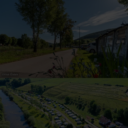
31
1
2
3
4
5
6
Nemen
©
Visit Éislek