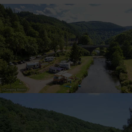
31
1
2
3
4
5
6
Nemen
©
Camping Bissen