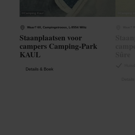
©
Camping Kaul
©
Camping d
Waar? 60, Campingstrooss, L-9554 Wiltz
Waar? R
Staanplaatsen voor
Staan
campers Camping-Park
campe
KAUL
Sûre
Huisd
Details & Boek
Detail