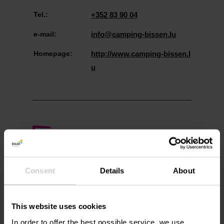
Tel.:
+352 83 90 04
e-mail:
info@camping-bissen.lu
Homepage:
http://www.camping-bissen.l
u
Plan reis
Consent
Details
About
This website uses cookies
In order to offer the best possible service, we use