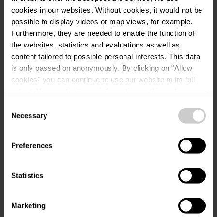
cookies in our websites.
Without cookies, it would not be
Aanvraag
possible to display videos or map views, for example.
Furthermore, they are needed to enable the function of
the websites, statistics and evaluations as well as
content tailored to possible personal interests. This data
Uw reisdata
is only passed on anonymously. By clicking on "Allow
cookies" you can continue to use our website to its full
Reisdatum
extent. You can find more information on this and on a
possible later deactivation in our
privacy policy
at any
Consent
time.
Necessary
Selection
Gasten
Preferences
Uw contactgegevens
Statistics
Aanhef
Marketing