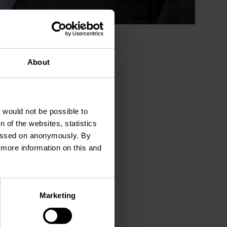
Alle foto's tonen
About
t would not be possible to
 of the websites, statistics
 passed on anonymously. By
d more information on this and
Marketing
 10
urspelt.lu