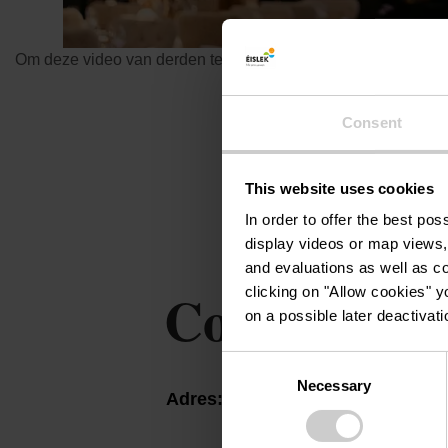
Om deze video van derden te bekijken, moet je de cookies a
Consent
This website uses cookies
In order to offer the best po
display videos or map views,
and evaluations as well as co
Contact
clicking on "Allow cookies" y
on a possible later deactivati
Consent
Necessary
Selection
Adres:
Château d'Urspelt
Am Schlass