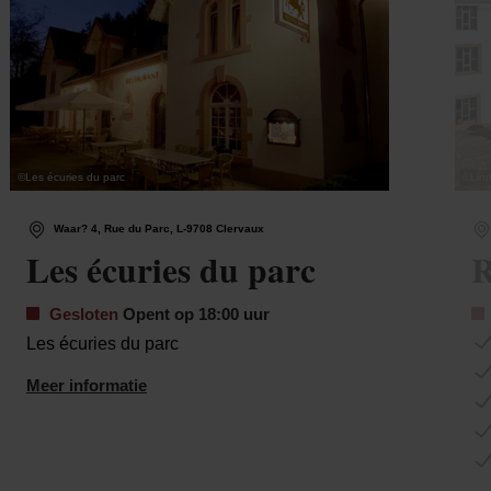
©
Les écuries du parc
©
Lin
Waar? 4, Rue du Parc, L-9708 Clervaux
Les écuries du parc
R
Gesloten
Opent op 18:00 uur
Les écuries du parc
Meer informatie