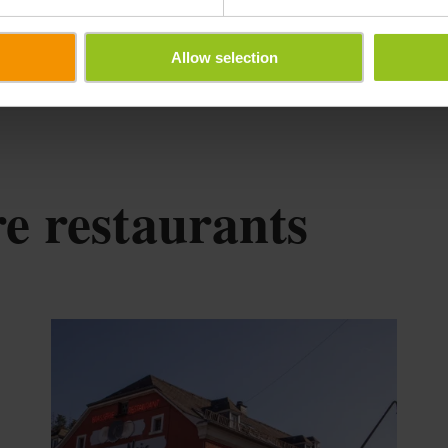
Allow selection
k
re restaurants
er informatie
Meer informa