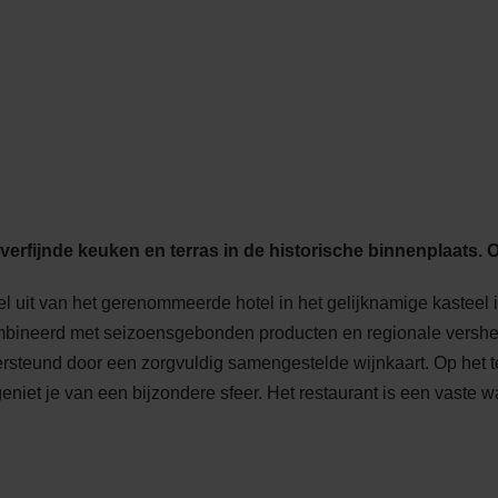
Go
Go
Go
Go
NL
RT
to
to
to
to
content
search
navi
footer
verfijnde keuken en terras in de historische binnenplaats. 
 uit van het gerenommeerde hotel in het gelijknamige kasteel in 
mbineerd met seizoensgebonden producten en regionale vershe
rsteund door een zorgvuldig samengestelde wijnkaart. Op het te
niet je van een bijzondere sfeer. Het restaurant is een vaste