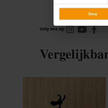
L-9774 Urspelt
Op kaart tonen
Deny
instagram
youtube
faceboo
Volg ons op
Vergelijkba
Me