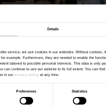
ccepteren.
Cookievoorkeuren aanpassen
Details
ssible service, we use cookies in our websites.
Without cookies, i
 for example.
Furthermore, they are needed to enable the function
ntent tailored to possible personal interests. This data is only
ou can continue to use our website to its full extent. You can fin
on in our
privacy policy
at any time.
Preferences
Statistics
Tel.:
+352 26 90 56
e-mail:
info@chateau-