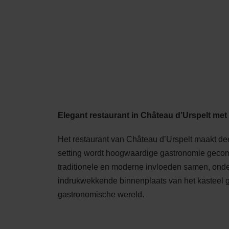
Shop
MENU
ZOEK
KAA
Elegant restaurant in Château d’Urspelt met 
Het restaurant van Château d’Urspelt maakt deel
setting wordt hoogwaardige gastronomie geco
traditionele en moderne invloeden samen, onde
indrukwekkende binnenplaats van het kasteel ge
gastronomische wereld.