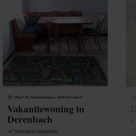
©
Ferienvilla "Franzen" in Derenbach
©
Dom
Waar? 10, Schleefstrooss, L-9645 Derenbach
Vakantiewoning in
D
Derenbach
-
Huisdieren toegelaten