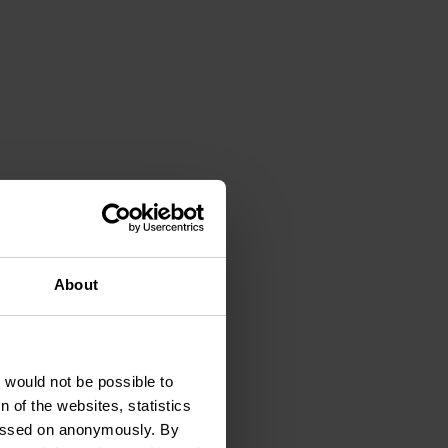
tie
Bad
ensen met een handicap
ats
Afwasmachine
About
t would not be possible to
 of the websites, statistics
 passed on anonymously. By