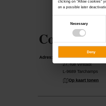
clicking on "Allow cookies" y
on a possible later deactivati
Consent
Necessary
Selection
Contact
Deny
Adres:
Gite Al Scheier
27, rue Virstadt
L-9689 Tarchamps
Op kaart tonen