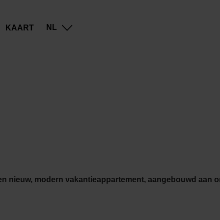
Go
Go
Go
Go
NL
KAART
to
to
to
to
content
search
navi
footer
een nieuw, modern vakantieappartement, aangebouwd aan on