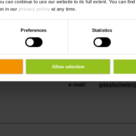
ou can continue to use our website to its full extent. You can fin
on in our
privacy policy
at any time.
Preferences
Statistics
Allow selection
Tel.:
+352 93 72 74
e-mail:
gitealscheier