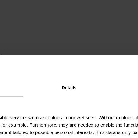
s
Fietsgarage
Bedlakens
Keuken in accommoda
ngang
Koelkast
Televisie
Toegankelijk voor m
auto’s
Lift
Tuinterras
Droger
Speelpla
Details
Wasmachine
ssible service, we use cookies in our websites.
Without cookies, i
 for example.
Furthermore, they are needed to enable the function
Verwarming inbegrepen
Elektriciteit inbegrepen
ntent tailored to possible personal interests. This data is only