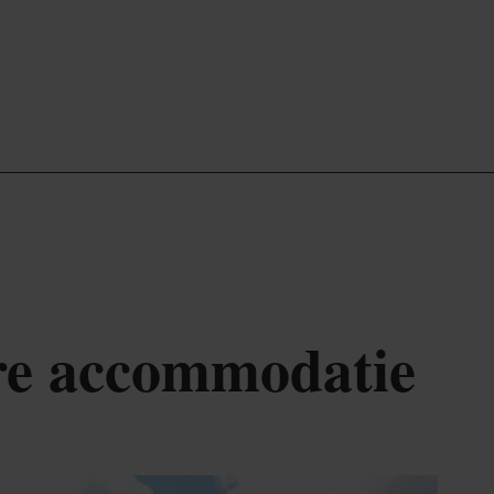
re accommodatie
tails & Boek
Details & Bo