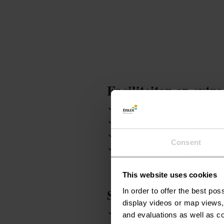
Faciliteiten en extra
Tuin / Park
Barrièrevrij
Balkon / Terras
Eigen i
Oplaadpunten voor elektrische 
Consent
Toegang voor rolstoelen
This website uses cookies
Services
In order to offer the best po
display videos or map views,
Parking : gratis
WiFi
and evaluations as well as co