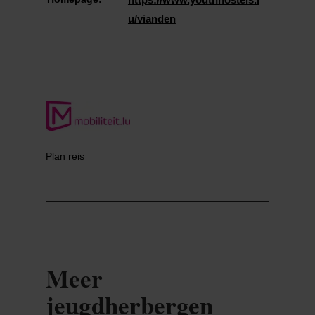
u/vianden
Plan reis
Meer
jeugdherbergen