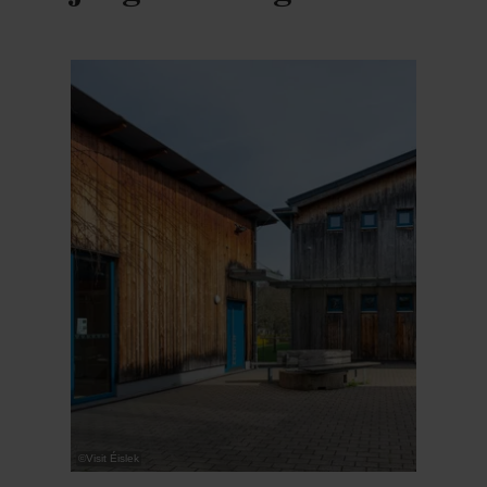
Details & Boek
©
Visit Éislek