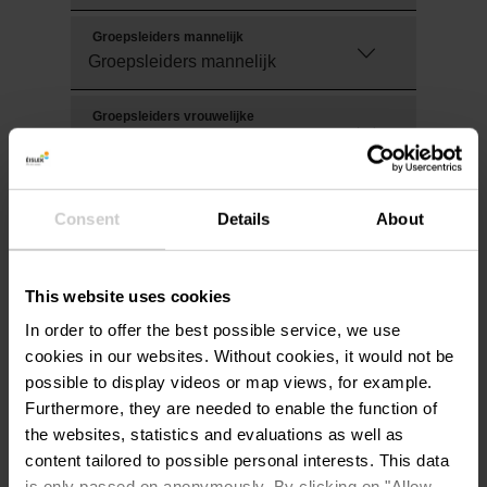
Groepsleiders mannelijk
Groepsleiders vrouwelijke
Vind een jeugdherberg
Consent
Details
About
This website uses cookies
In order to offer the best possible service, we use
Faciliteiten en extras
cookies in our websites.
Without cookies, it would not be
possible to display videos or map views, for example.
Kinderbedjes
Furthermore, they are needed to enable the function of
Speelkamer
the websites, statistics and evaluations as well as
content tailored to possible personal interests. This data
Fietsgarage
is only passed on anonymously. By clicking on "Allow