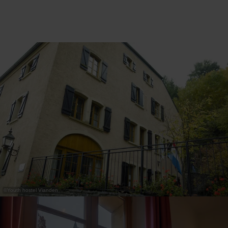
31
1
2
3
4
5
6
Nemen
©
Youth hostel Vianden