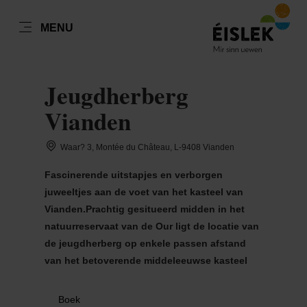
NL
MENU
Go
Go
Go
Go
to
to
to
to
REISDATUM
REISTYPE
content
search
navi
footer
Jeugdherberg
Vianden
Alleenreizenden en groepen tot 9 personen
Gezinnen tot 9 Personen
Waar? 3, Montée du Château, L-9408 Vianden
ma
di
wo
do
vr
za
zo
Groepen vanaf 10 personen
Fascinerende uitstapjes en verborgen
27
28
29
30
31
1
2
juweeltjes aan de voet van het kasteel van
Nemen
3
4
5
6
7
8
9
Vianden.Prachtig gesitueerd midden in het
natuurreservaat van de Our ligt de locatie van
10
11
12
13
14
15
16
de jeugdherberg op enkele passen afstand
van het betoverende middeleeuwse kasteel
17
18
19
20
21
22
23
24
25
26
27
28
29
30
Boek