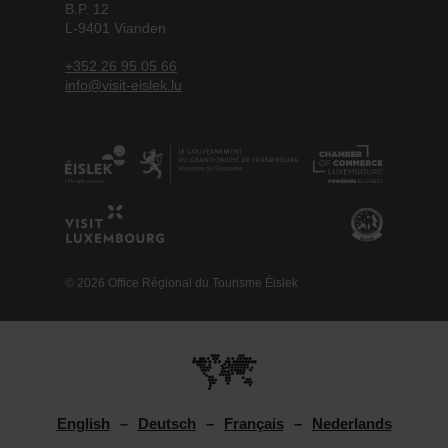
B.P. 12
L-9401 Vianden
+352 26 95 05 66
info@visit-eislek.lu
© 2026 Office Régional du Tourisme Éislek
English
Deutsch
Français
Nederlands