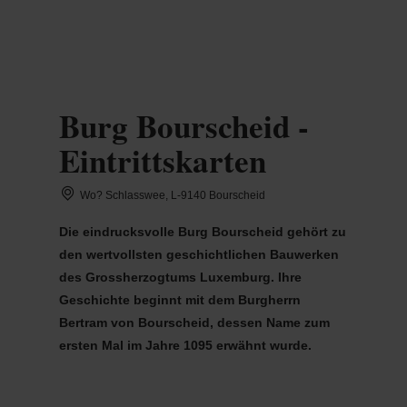
MENÜ
Zum
Zur
Zur
Zum
Hauptinhalt
Suche
Navigation
Footer
springen
springen
springen
springen
Burg Bourscheid -
Eintrittskarten
Wo? Schlasswee, L-9140 Bourscheid
Die eindrucksvolle Burg Bourscheid gehört zu
den wertvollsten geschichtlichen Bauwerken
des Grossherzogtums Luxemburg. Ihre
Geschichte beginnt mit dem Burgherrn
Bertram von Bourscheid, dessen Name zum
ersten Mal im Jahre 1095 erwähnt wurde.