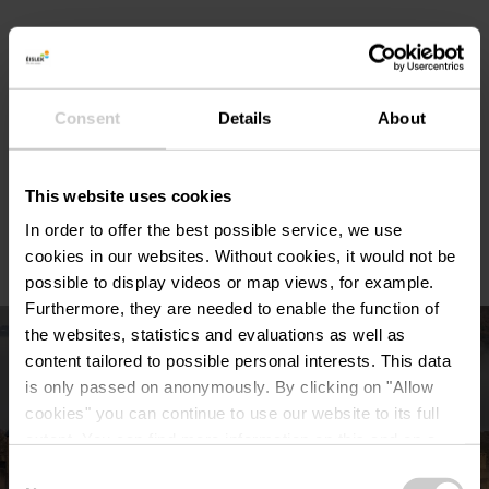
Dauer der Audioführung : 90 Minuten.
Consent
Details
About
Panoramaterrasse zum Geniesen von Getränken
und Snacks.
This website uses cookies
In order to offer the best possible service, we use
Shop mit Souvenirs.
cookies in our websites.
Without cookies, it would not be
possible to display videos or map views, for example.
Furthermore, they are needed to enable the function of
the websites, statistics and evaluations as well as
content tailored to possible personal interests. This data
is only passed on anonymously. By clicking on "Allow
cookies" you can continue to use our website to its full
extent. You can find more information on this and on a
possible later deactivation in our
privacy policy
at any
Consent