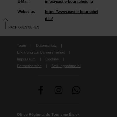
E-Mail:
info@castle-bourscheid.lu
Webseite:
https://www.castle-bourschei
d.lu/
NACH OBEN GEHEN
Team
Datenschutz
Erklärung zur Barrierefreiheit
Impressum
Cookies
Partnerbereich
Stellungnahme KI
Office Régional du Tourisme Éislek