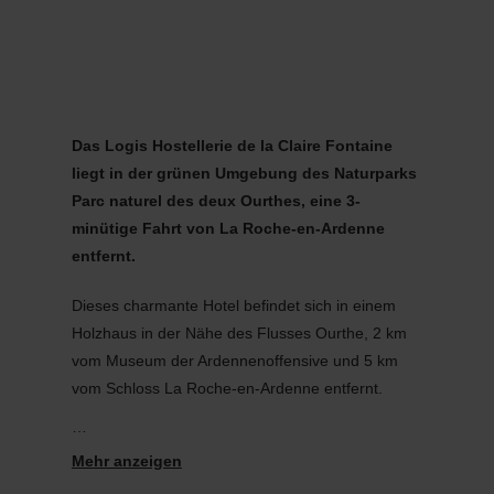
MENÜ
Zum
Zur
Zur
Zum
Hauptinhalt
Suche
Navigation
Footer
springen
springen
springen
springen
Das Logis Hostellerie de la Claire Fontaine
liegt in der grünen Umgebung des Naturparks
Parc naturel des deux Ourthes, eine 3-
minütige Fahrt von La Roche-en-Ardenne
entfernt.
Dieses charmante Hotel befindet sich in einem
Holzhaus in der Nähe des Flusses Ourthe, 2 km
vom Museum der Ardennenoffensive und 5 km
vom Schloss La Roche-en-Ardenne entfernt.
De comfortabele kamers zijn voorzien van gratis
WiFi, een tv en bieden uitzicht op de rivier of de
heuvel. De superior kamers zijn uitgerust met een