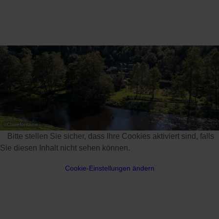
flatscreen-tv en de junior suites hebben een
woonkamer. Roomservice is beschikbaar.
Het ontbijtbuffet is gratis. Het hotel heeft een
verfijnd restaurant, een bar, een wijnkelder en een
terras met uitzicht op een nabijgelegen vijver en
de bloementuin. Het beschikt ook over een
speeltuin, een gemeenschappelijke lounge met
open haard, een biljarttafel en een sauna. Er
worden massages aangeboden.
©
Clairefontaine
Bitte stellen Sie sicher, dass Ihre Cookies aktiviert sind, falls
Sie diesen Inhalt nicht sehen können.
Cookie-Einstellungen ändern