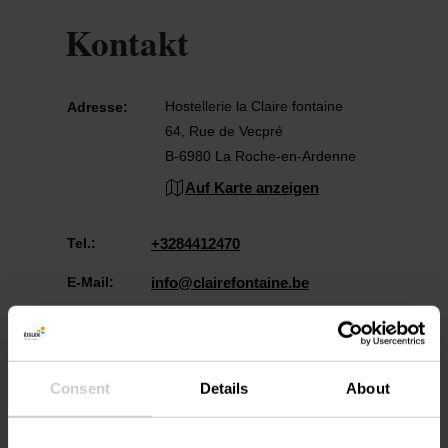
Kontakt
Hostellerie la Claire fontaine
Adresse:
64, Rue de Vecpré
B-6980 La Roche-en-Ardenne
Auf Karte anzeigen
Tel.:
+3284412470
E-Mail:
info@clairefontaine.be
Consent
Details
About