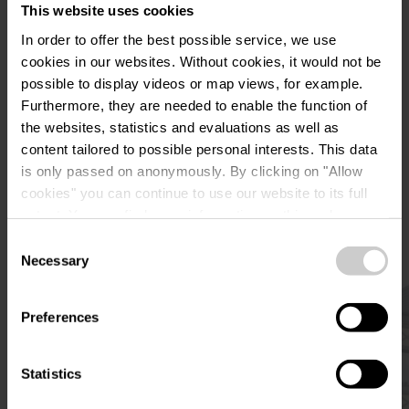
This website uses cookies
Anreise planen
In order to offer the best possible service, we use
cookies in our websites.
Without cookies, it would not be
possible to display videos or map views, for example.
Furthermore, they are needed to enable the function of
the websites, statistics and evaluations as well as
content tailored to possible personal interests. This data
Ähnliche
is only passed on anonymously. By clicking on "Allow
cookies" you can continue to use our website to its full
Sehenswürdigkeiten
extent. You can find more information on this and on a
possible later deactivation in our
privacy policy
at any
Consent
time.
Necessary
Selection
Mehr erfahren
Preferences
Statistics