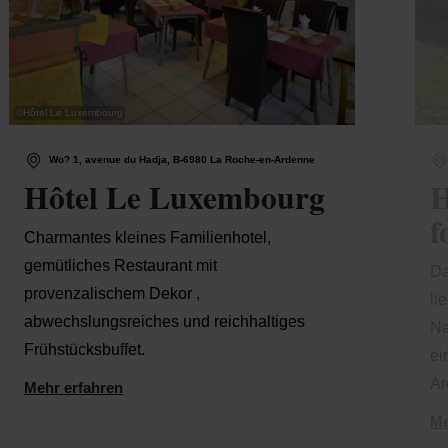
©
Hôtel Le Luxembourg
©
Clai
Wo? 1, avenue du Hadja, B-6980 La Roche-en-Ardenne
Hôtel Le Luxembourg
H
f
Charmantes kleines Familienhotel,
gemütliches Restaurant mit
Da
provenzalischem Dekor ,
li
abwechslungsreiches und reichhaltiges
Na
Frühstücksbuffet.
ei
Ar
Mehr erfahren
Me