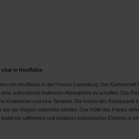
Zum
Zur
Zur
Zum
DE
ARTE
Hauptinhalt
Suche
Navigation
Footer
springen
springen
springen
springen
 char in Houffalize
zen von Houffalize in der Provinz Luxemburg. Der Küchenchef ha
 eine authentische Ardennen-Atmosphäre zu schaffen. Das Resta
ne Kinderecke und eine Terrasse. Die Küche des Restaurants ko
en aus der Region zubereitet werden. Das Hôtel des Postes verk
etet ein raffiniertes und kreatives kulinarisches Erlebnis in e