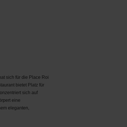
t sich für die Place Roi
urant bietet Platz für
nzentriert sich auf
örpert eine
inem eleganten,