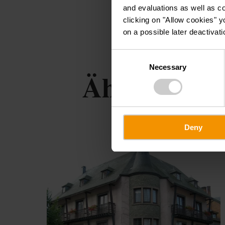
and evaluations as well as co
clicking on "Allow cookies" y
on a possible later deactivati
Consent
Necessary
Selection
Ähnliche Se
Deny
Me