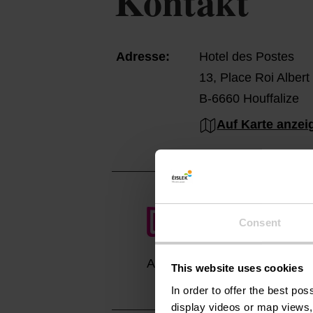
Kontakt
Adresse:
Hotel des Postes
13, Place Roi Albert
B-6660 Houffalize
Auf Karte anzei
Consent
Anreise planen
This website uses cookies
In order to offer the best po
display videos or map views,