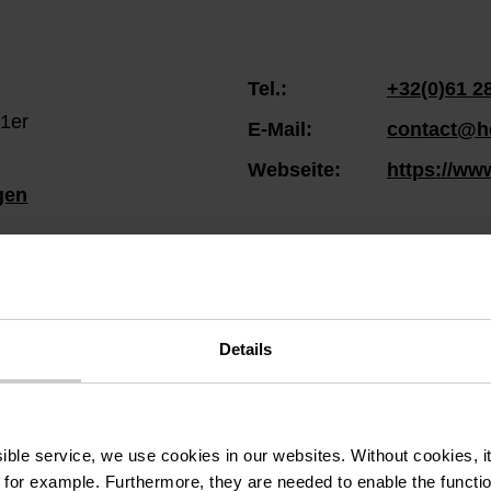
Tel.:
+32(0)61 2
 1er
E-Mail:
contact@h
Webseite:
https://ww
gen
Details
ssible service, we use cookies in our websites.
Without cookies, i
 for example.
Furthermore, they are needed to enable the function