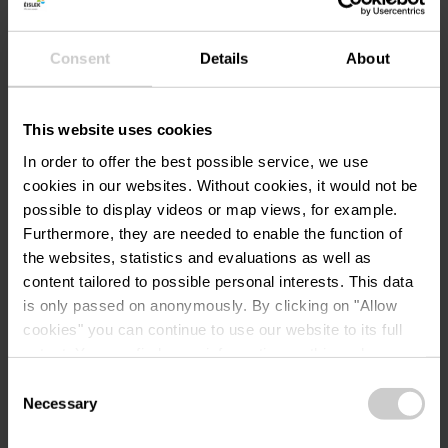
Entsorgungsbereich für Campingtoiletten
Grauwasserentsorgung für
Consent
Details
About
Wohnmobilstellplätze
Sanitäranlagen, Duschen inklusive
This website uses cookies
Mietunterkünfte
In order to offer the best possible service, we use
Picknick Platz
cookies in our websites.
Without cookies, it would not be
Schattige Stellplätze
possible to display videos or map views, for example.
Furthermore, they are needed to enable the function of
Stellplätze für Wohnmobile
the websites, statistics and evaluations as well as
Stromanschluss inklusive
content tailored to possible personal interests. This data
Stromanschluss für Wohnmobilstellplätze
is only passed on anonymously. By clicking on "Allow
cookies" you can continue to use our website to its full
Top Platz
extent. You can find more information on this and on a
TV Anschluss
possible later deactivation in our
privacy policy
at any
Consent
Wasserversorgung für
time.
Necessary
Selection
Wohnmobilstellplätze