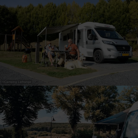
31
1
2
3
4
5
6
Übernehmen
©
Camping Liefrange