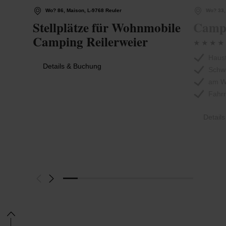
Wo? 86, Maison, L-9768 Reuler
Wo? 33,
Stellplätze für Wohnmobile
Campi
Camping Reilerweier
Haust
Details & Buchung
Schw
am W
Fahrr
Detail