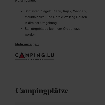
Naturfreunde.
Bootssteg, Segeln, Kanu, Kajak, Wander-,
Mountainbike- und Nordic Walking Routen
in direkter Umgebung.
Sanitärgebäude kann vor Ort benutzt
werden
Snackbar direkt vor Ort mir Terassee -
Ostern bis Ende September geöffnet
Täglicher Brötchenservice während der
Saison
Verleih von Kanus & SUPs während der
Saison
Kräutergarten
Bonus-System Camping Fuussekaul-
Campingplätze
Liefrange: 13=12: Nach insgesamt 12
Übernachtungen auf unserem
Reisemobilhafen erhalten Sie eine gratis
Übernachtung + ein kleines Geschenk vom