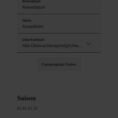
Reisedatum
Campingplatz!
Lage inmitten des Naturparks Obersauer in
den Luxemburger Ardennen
Gäste
Unterkunftsart
Campingplatz finden
Saison
01.01-31.12