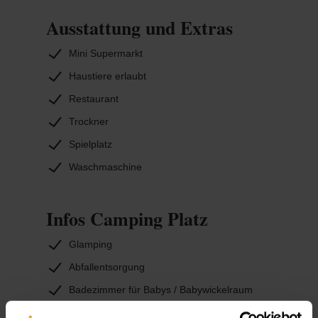
Ausstattung und Extras
Mini Supermarkt
Haustiere erlaubt
Restaurant
Trockner
Spielplatz
Waschmaschine
Infos Camping Platz
Glamping
Abfallentsorgung
Badezimmer für Babys / Babywickelraum
Einzelwaschkabinen