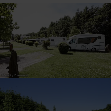
31
1
2
3
4
5
6
Übernehmen
©
Camping Fuussekaul