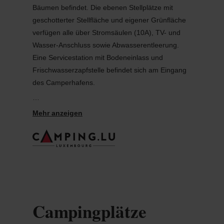
Bäumen befindet. Die ebenen Stellplätze mit
geschotterter Stellfläche und eigener Grünfläche
verfügen alle über Stromsäulen (10A), TV- und
Wasser-Anschluss sowie Abwasserentleerung.
Eine Servicestation mit Bodeneinlass und
Frischwasserzapfstelle befindet sich am Eingang
des Camperhafens.
Weitere Infos:
Bonus-System Camping Fuussekaul-
Leifreg: 13=12: Nach insgesamt 12
Übernachtungen auf unserem
Reisemobilhafen erhalten Sie eine gratis
Übernachtung + ein kleines Geschenk vom
Campingplatz!
Lage inmitten des Naturparks Obersauer im
Campingplätze
Éislek