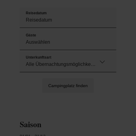
Wanderwege direkt vor der Tür
Gute Verbindungen mit Bus & Bahn nach
Reisedatum
Luxemburg Stadt, zum Obersauer Stausee,
Esch Sauer, Bastogne und nach Vianden
Füllstation für sämtliche Gasflaschen vor
Gäste
Ort!
Täglicher Brötchenservice
Restaurant, Snackbar, Campingladen und
Unterkunftsart
Supermarkt direkt vor Ort
Campingplatz finden
Saison