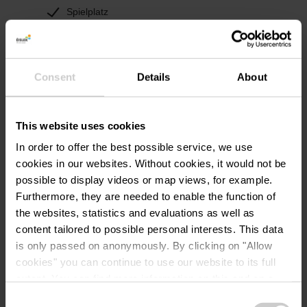
Spielplatz
Waschmaschine
Leistungen
Consent
Details
About
Brötchenservice
This website uses cookies
WiFi
In order to offer the best possible service, we use
Strom inklusive
cookies in our websites.
Without cookies, it would not be
possible to display videos or map views, for example.
Infos Camping Platz
Furthermore, they are needed to enable the function of
the websites, statistics and evaluations as well as
Abfallentsorgung
content tailored to possible personal interests. This data
is only passed on anonymously. By clicking on "Allow
Animationsprogramm
cookies" you can continue to use our website to its full
Badezimmer für Babys / Babywickelraum
extent. You can find more information on this and on a
Einzelwaschkabinen
possible later deactivation in our
privacy policy
at any
Consent