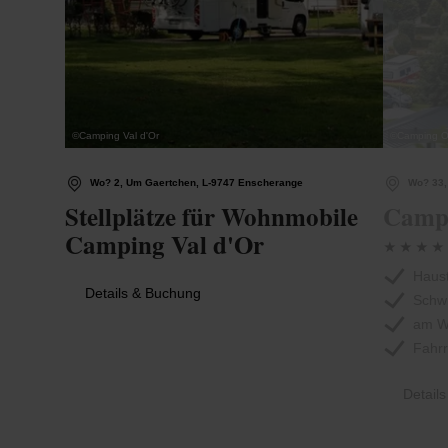
©
Camping Val d'Or
©
Camping Of
Wo? 2, Um Gaertchen, L-9747 Enscherange
Wo? 33,
Stellplätze für Wohnmobile
Campi
Camping Val d'Or
Haust
Details & Buchung
Schw
am W
Fahrr
Detail