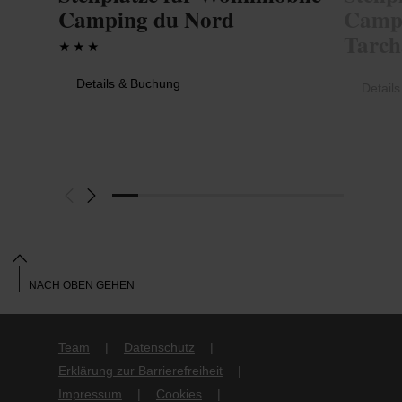
Camping du Nord
Camp
Tarc
Details & Buchung
Detail
NACH OBEN GEHEN
Team
Datenschutz
Erklärung zur Barrierefreiheit
Impressum
Cookies