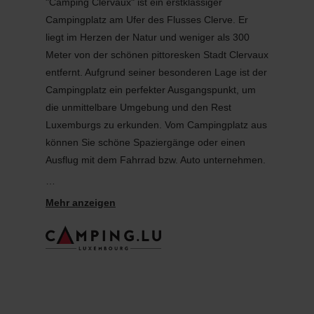
"Camping Clervaux" ist ein erstklassiger
Campingplatz am Ufer des Flusses Clerve. Er
liegt im Herzen der Natur und weniger als 300
Meter von der schönen pittoresken Stadt Clervaux
entfernt. Aufgrund seiner besonderen Lage ist der
Campingplatz ein perfekter Ausgangspunkt, um
die unmittelbare Umgebung und den Rest
Luxemburgs zu erkunden. Vom Campingplatz aus
können Sie schöne Spaziergänge oder einen
Ausflug mit dem Fahrrad bzw. Auto unternehmen.
Der Campingplatz verfügt über 120 geräumige,
durch Hecken abgegrenzte Stellplätze, ein
beheiztes Schwimmbad (26°C), einen Innen- und
Außenspielplatz, moderne, beheizte
Sanitäranlagen und natürlich kostenloses Wlan.
Neben der Touristeninformation können Sie an
unserer Rezeption auch Getränke, Eis und