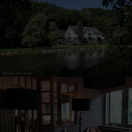
31
1
2
3
4
5
6
Übernehmen
©
Cocoon Hotel la Rive