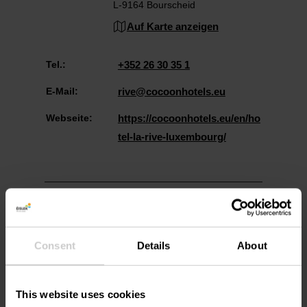
L-9164 Bourscheid
Auf Karte anzeigen
Tel.:
+352 26 30 35 1
E-Mail:
rive@cocoonhotels.eu
Webseite:
https://cocoonhotels.eu/en/ho
tel-la-rive-luxembourg/
Consent
Details
About
Anreise planen
This website uses cookies