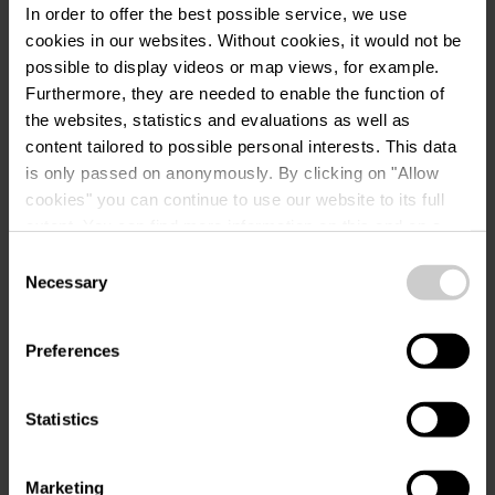
In order to offer the best possible service, we use
cookies in our websites.
Without cookies, it would not be
possible to display videos or map views, for example.
Furthermore, they are needed to enable the function of
Anfragen
the websites, statistics and evaluations as well as
content tailored to possible personal interests. This data
is only passed on anonymously. By clicking on "Allow
cookies" you can continue to use our website to its full
Ihre Reisedaten
extent. You can find more information on this and on a
possible later deactivation in our
privacy policy
at any
Consent
Reisezeitraum
time.
Necessary
Selection
Gäste
Preferences
Statistics
Ihre Kontaktdaten
Marketing