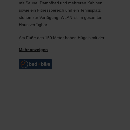
mit Sauna, Dampfbad und mehreren Kabinen
sowie ein Fitnessbereich und ein Tennisplatz
stehen zur Verfügung. WLAN ist im gesamten
Haus verfügbar.
Am Fuße des 150 Meter hohen Hügels mit der
imposanten mittelalterlichen Burg liegt das Dorf
Bourscheid-Plage. Die Lage bietet direkten
Zugang zu zahlreichen Wanderwegen mit
Ausblicken über das Sauertal. Auch Aktivitäten wie
Angeln, Mountainbiken und Reiten sind in der
Umgebung möglich. Typische Ardennendörfer wie
Bourscheid, Welscheid und Lipperscheid befinden
sich in unmittelbarer Nähe.