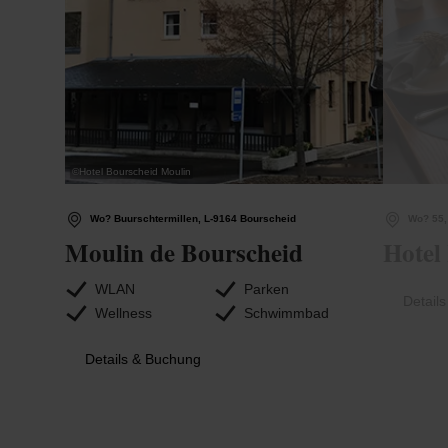
©
Hotel Bourscheid Moulin
Wo? Buurschtermillen, L-9164 Bourscheid
Wo? 55,
Moulin de Bourscheid
Hotel
WLAN
Parken
Detail
Wellness
Schwimmbad
Details & Buchung