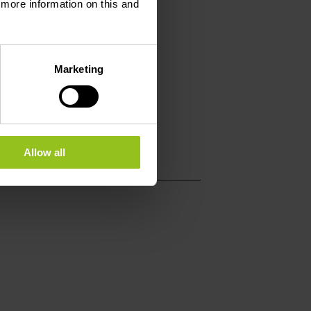
d more information on this and
 01
Marketing
reiff.lu
.hotel-reiff.lu
Allow all