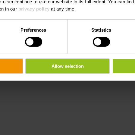
ou can continue to use our website to its full extent. You can fin
on in our
privacy policy
at any time.
ff
Tel.:
+352 92 15
Preferences
Statistics
E-Mail:
info@hotel-
lervaux
Webseite:
https://www
gen
Allow selection