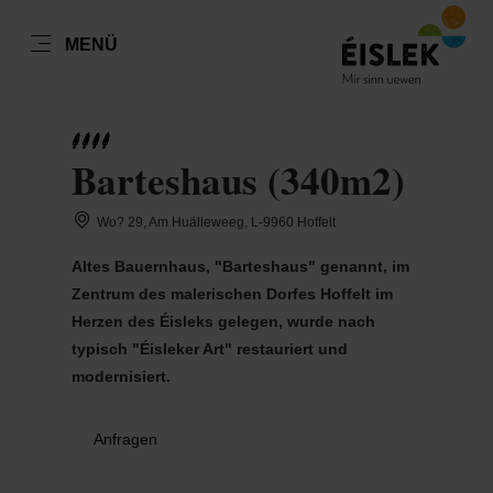
DE
MENÜ
Zum
Zur
Zur
Zum
Hauptinhalt
Suche
Navigation
Footer
DATUM AUSWÄHLEN
GÄSTE
springen
springen
springen
springen
Barteshaus (340m2)
Anzahl Gäste
Wo? 29, Am Huälleweeg, L-9960 Hoffelt
Anzahl Erwachsene
Mo
Di
Mi
Do
Fr
Sa
So
Altes Bauernhaus, "Barteshaus" genannt, im
27
28
29
30
31
1
2
Zentrum des malerischen Dorfes Hoffelt im
Anzahl Kinder
Herzen des Éisleks gelegen, wurde nach
3
4
5
6
7
8
9
typisch "Éisleker Art" restauriert und
modernisiert.
10
11
12
13
14
15
16
Übernehmen
17
18
19
20
21
22
23
Anfragen
24
25
26
27
28
29
30