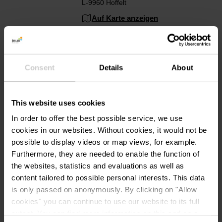
L-9960 Hoffelt
Auf Karte anzeigen
Tel.:
+352 20 20 34 26
E-Mail:
info@casapilot.com
Consent
Details
About
Webseite:
https://www.gites.lu/de/stecke
r/locations/barteshaus-340
This website uses cookies
In order to offer the best possible service, we use
cookies in our websites.
Without cookies, it would not be
possible to display videos or map views, for example.
Furthermore, they are needed to enable the function of
the websites, statistics and evaluations as well as
content tailored to possible personal interests. This data
is only passed on anonymously. By clicking on "Allow
Anreise planen
cookies" you can continue to use our website to its full
extent. You can find more information on this and on a