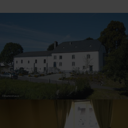
31
1
2
3
4
5
6
Übernehmen
©
Barteshaus