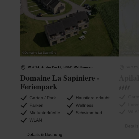
©
Domaine La Sapinière
©
Apilah Cot
Wo? 1A, An der Deckt, L-9841 Wahlhausen
Wo? 29,
Domaine La Sapiniere -
Apila
Ferienpark
Garte
Garten / Park
Haustiere erlaubt
Inner
Parken
Wellness
WLA
Mietunterkünfte
Schwimmbad
WLAN
Detail
Details & Buchung