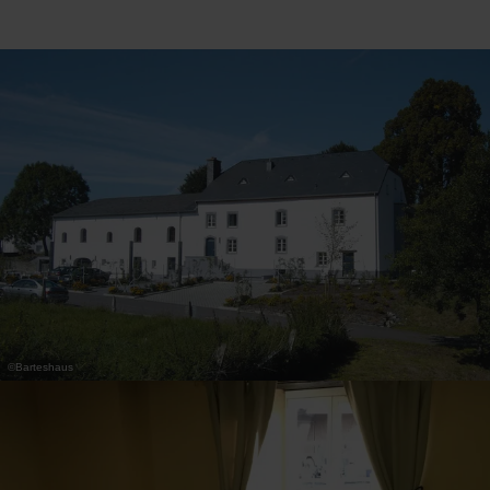
31
1
2
3
4
5
6
Prendre
©
Barteshaus