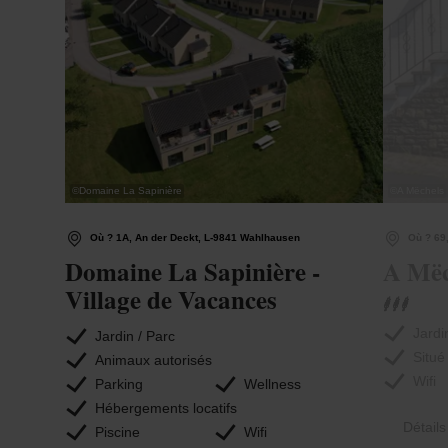
©
Domaine La Sapinière
©
A Mëchels
Où ? 1A, An der Deckt, L-9841 Wahlhausen
Où ? 69,
Domaine La Sapinière -
A Mëc
Village de Vacances
Jardi
Jardin / Parc
Situé
Animaux autorisés
Wifi
Parking
Wellness
Hébergements locatifs
Détails
Piscine
Wifi