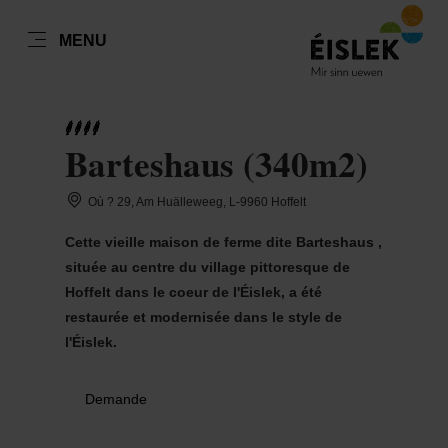
FR
MENU
Go
Go
Go
Go
to
to
to
to
DATUM AUSWÄHLEN
GÄSTE
content
search
navi
footer
Barteshaus (340m2)
Nombre de visiteurs
Où ? 29, Am Huälleweeg, L-9960 Hoffelt
Nombre d'adultes
lun
mar
mer
jeu
ven
sam
dim
Cette vieille maison de ferme dite Barteshaus ,
27
28
29
30
31
1
2
située au centre du village pittoresque de
Nombre d'enfants
Hoffelt dans le coeur de l'Éislek, a été
3
4
5
6
7
8
9
restaurée et modernisée dans le style de
l'Éislek.
10
11
12
13
14
15
16
Prendre
17
18
19
20
21
22
23
Demande
24
25
26
27
28
29
30