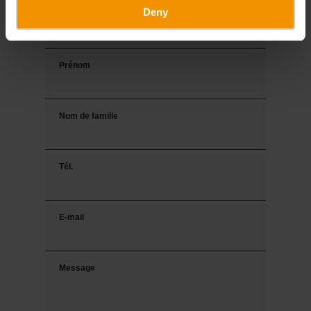
Deny
Titre
Prénom
Nom de famille
Tél.
E-mail
Message