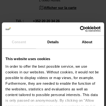
L-9960 Hoffelt
Afficher sur la carte
Tél. :
+352 20 20 34 26
E-
info@casapilot.com
mail:
Consent
Details
About
Site
https://www.gites.lu/fr/fiche/locati
Web:
ons/barteshaus-340
This website uses cookies
In order to offer the best possible service, we use
cookies in our websites.
Without cookies, it would not be
possible to display videos or map views, for example.
Furthermore, they are needed to enable the function of
the websites, statistics and evaluations as well as
content tailored to possible personal interests. This data
Planifier l’itinéraire
is only passed on anonymously. By clicking on "Allow
cookies" you can continue to use our website to its full