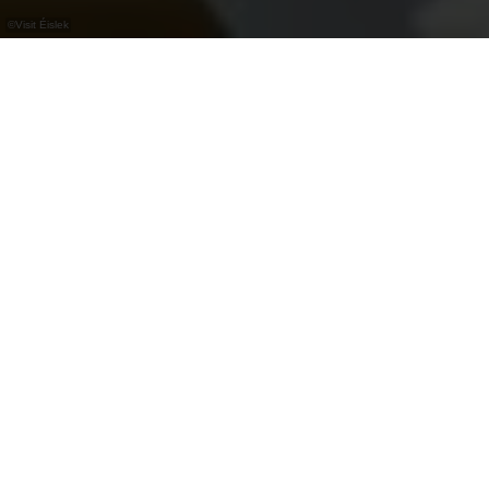
©
Visit Éislek
L’Éislek possède une longue tradition
paysanne, façonnée par l’agriculture et
l’artisanat local. Aujourd’hui encore,
l’agriculture et la production artisanale
continuent de forger l’identité de la région.
Partout dans l’Éislek, des producteurs cultivent ou
fabriquent leurs produits sur place. Certains
ouvrent leurs portes aux visiteurs et leur offrent
un aperçu de leur travail quotidien. D'autres
vendent leurs produits directement, dans de
petites boutiques à la ferme ou via des
distributeurs automatiques en libre-service,