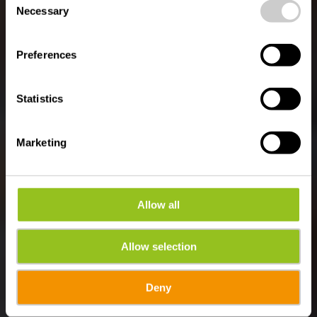
time.
Produits &
Necessary
Selection
producteurs locaux
Preferences
Statistics
Marketing
Allow all
Allow selection
Deny