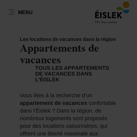
FR
MENU
Go
Go
Go
Go
to
to
to
to
content
search
navi
footer
Les locations de vacances dans la région
Appartements de
vacances
TOUS LES APPARTEMENTS
DE VACANCES DANS
L’ÉISLEK
Vous êtes à la recherche d’un
appartement de vacances
confortable
dans l’Éislek ? Dans la région, de
nombreux logements sont proposés
pour des locations saisonnières, qui
offrent une liberté maximale aux