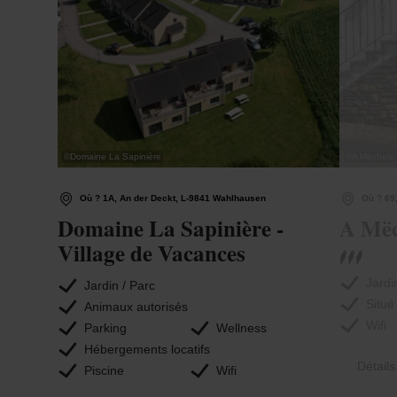
©
Domaine La Sapinière
©
A Mëchels
Où ? 1A, An der Deckt, L-9841 Wahlhausen
Où ? 69,
Domaine La Sapinière -
A Mëc
Village de Vacances
Jardi
Jardin / Parc
Situé
Animaux autorisés
Wifi
Parking
Wellness
Hébergements locatifs
Détails
Piscine
Wifi