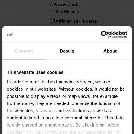
8, An der Driicht
L-9678 Nothum
Afficher sur la carte
Tél. :
+352 621 43 82 92
E-mail:
laangfeld@weiler.lu
Consent
Details
About
Site Web:
http://www.weiler.lu
This website uses cookies
In order to offer the best possible service, we use
cookies in our websites.
Without cookies, it would not be
possible to display videos or map views, for example.
Furthermore, they are needed to enable the function of
the websites, statistics and evaluations as well as
content tailored to possible personal interests. This data
Planifier l’itinéraire
is only passed on anonymously. By clicking on "Allow
cookies" you can continue to use our website to its full