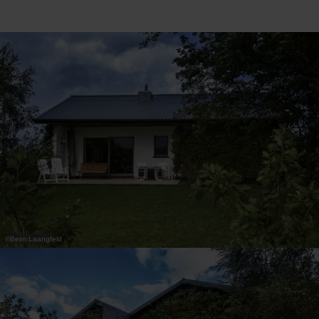
31
1
2
3
4
5
6
Prendre
©
Beim Laangfeld