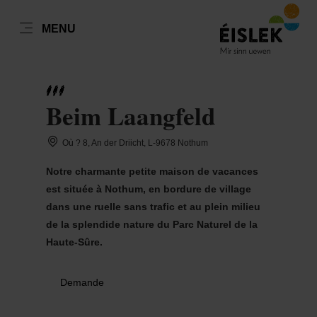
FR
MENU
Go
Go
Go
Go
to
to
to
to
DATUM AUSWÄHLEN
GÄSTE
content
search
navi
footer
Beim Laangfeld
Nombre de visiteurs
Où ? 8, An der Driicht, L-9678 Nothum
Nombre d'adultes
lun
mar
mer
jeu
ven
sam
dim
Notre charmante petite maison de vacances
27
28
29
30
31
1
2
est située à Nothum, en bordure de village
Nombre d'enfants
dans une ruelle sans trafic et au plein milieu
3
4
5
6
7
8
9
de la splendide nature du Parc Naturel de la
Haute-Sûre.
10
11
12
13
14
15
16
Prendre
17
18
19
20
21
22
23
Demande
24
25
26
27
28
29
30