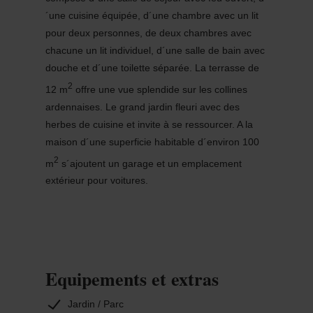
´une cuisine équipée, d´une chambre avec un lit
pour deux personnes, de deux chambres avec
chacune un lit individuel, d´une salle de bain avec
douche et d´une toilette séparée. La terrasse de
2
12 m
offre une vue splendide sur les collines
ardennaises. Le grand jardin fleuri avec des
herbes de cuisine et invite à se ressourcer. A la
maison d´une superficie habitable d´environ 100
2
m
s´ajoutent un garage et un emplacement
extérieur pour voitures.
Equipements et extras
Jardin / Parc