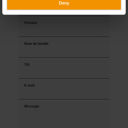
Titre
Deny
Prénom
Nom de famille
Tél.
E-mail
Message