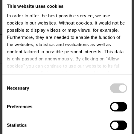
Service de petits pains
This website uses cookies
In order to offer the best possible service, we use
cookies in our websites.
Without cookies, it would not be
possible to display videos or map views, for example.
Furthermore, they are needed to enable the function of
Infos Auberges de
the websites, statistics and evaluations as well as
jeunesse & Locations
content tailored to possible personal interests. This data
is only passed on anonymously. By clicking on "Allow
cookies" you can continue to use our website to its full
Informations pratiques
extent. You can find more information on this and on a
possible later deactivation in our
privacy policy
at any
Consent
time.
Necessary
Selection
Preferences
Contact
Statistics
Appartement Nagel
Adresse: