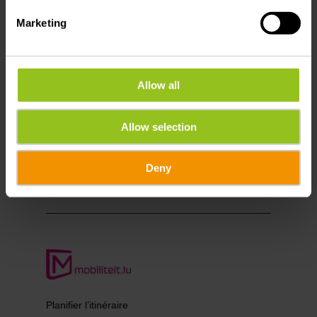
2, Route de Bettel
Marketing
L-9415 Vianden
Afficher sur la carte
Allow all
Tél. :
+352 83 45 05
E-mail:
info@camping-vianden.lu
Allow selection
Site
https://www.camping-vianden.l
Web:
u/
Deny
Planifier l’itinéraire