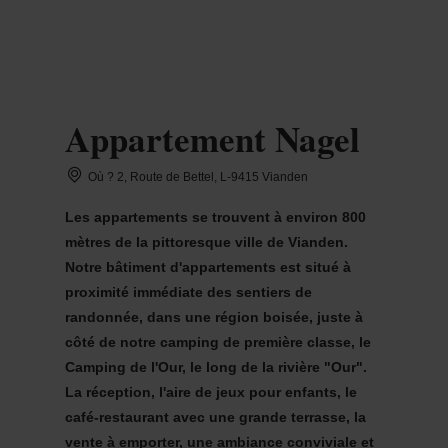
MENU
Go
Go
Go
Go
to
to
to
to
content
search
navi
footer
Appartement Nagel
Où ? 2, Route de Bettel, L-9415 Vianden
Les appartements se trouvent à environ 800
mètres de la pittoresque ville de Vianden.
Notre bâtiment d'appartements est situé à
proximité immédiate des sentiers de
randonnée, dans une région boisée, juste à
côté de notre camping de première classe, le
Camping de l'Our, le long de la rivière "Our".
La réception, l'aire de jeux pour enfants, le
café-restaurant avec une grande terrasse, la
vente à emporter, une ambiance conviviale et