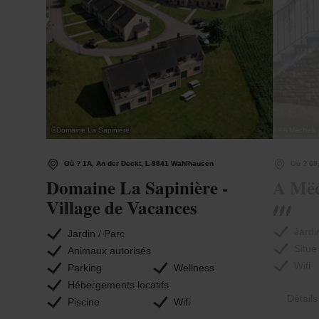
©
Domaine La Sapinière
©
A Mëchels
Où ? 1A, An der Deckt, L-9841 Wahlhausen
Où ? 69,
Domaine La Sapinière -
A Mëc
Village de Vacances
Jardi
Jardin / Parc
Situé
Animaux autorisés
Wifi
Parking
Wellness
Hébergements locatifs
Détails
Piscine
Wifi