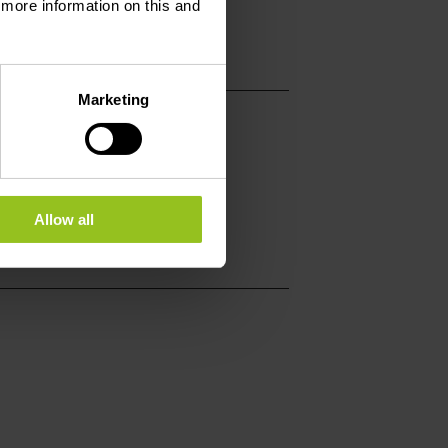
d more information on this and
Marketing
Allow all