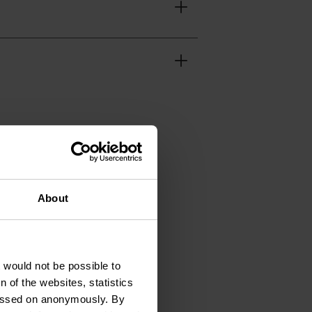
About
1 21 91
t would not be possible to
 of the websites, statistics
m1335@gmail.com
 passed on anonymously. By
.gitesardennes.com