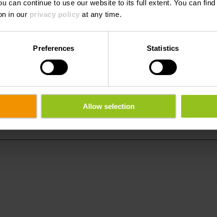
ou can continue to use our website to its full extent. You can fin
gen
on in our
privacy policy
at any time.
Preferences
Statistics
Allow selection