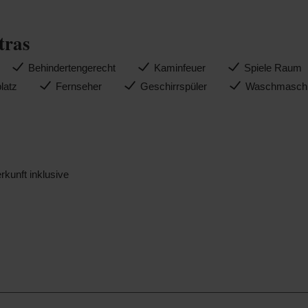
tras
Behindertengerecht
Kaminfeuer
Spiele Raum
platz
Fernseher
Geschirrspüler
Waschmasch
rkunft inklusive