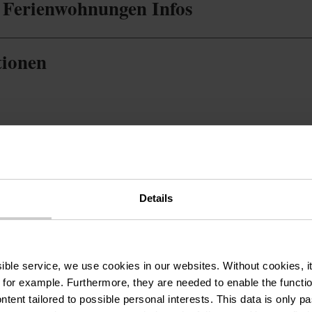
 Ferienwohnungen Infos
tionen
Details
Tel.:
+352 691 4
ssible service, we use cookies in our websites.
Without cookies, i
 for example.
Furthermore, they are needed to enable the function
E-Mail:
robertada
ntent tailored to possible personal interests. This data is only
Webseite:
http://www