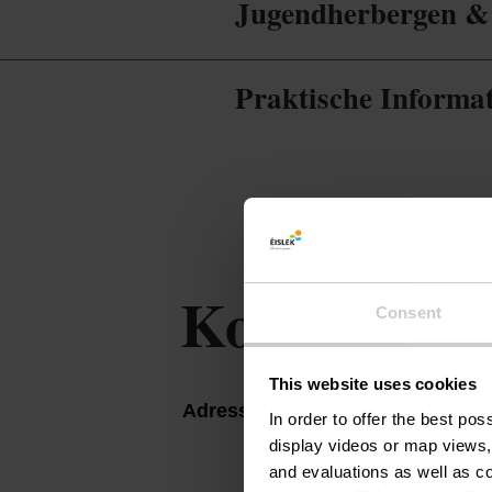
Jugendherbergen &
Praktische Informa
Kontakt
Consent
This website uses cookies
Adresse:
Gîte Eechbaach
In order to offer the best po
12A, Rue Eschbach
display videos or map views,
and evaluations as well as co
L-9153 Dirbach