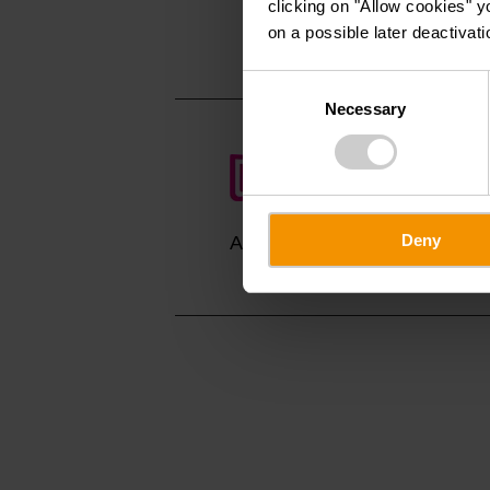
clicking on "Allow cookies" y
Auf Karte anzei
on a possible later deactivati
Consent
Necessary
Selection
Deny
Anreise planen