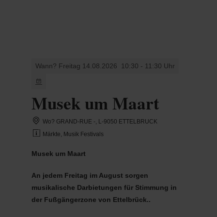
MENÜ
Zum
Zur
Zur
Zum
Hauptinhalt
Suche
Navigation
Footer
springen
springen
springen
springen
Wann? Freitag 14.08.2026
10:30 - 11:30 Uhr
Musek um Maart
Wo? GRAND-RUE -, L-9050 ETTELBRUCK
Märkte, Musik Festivals
Musek um Maart
An jedem Freitag im August sorgen
musikalische Darbietungen für Stimmung in
der Fußgängerzone von Ettelbrück.
.