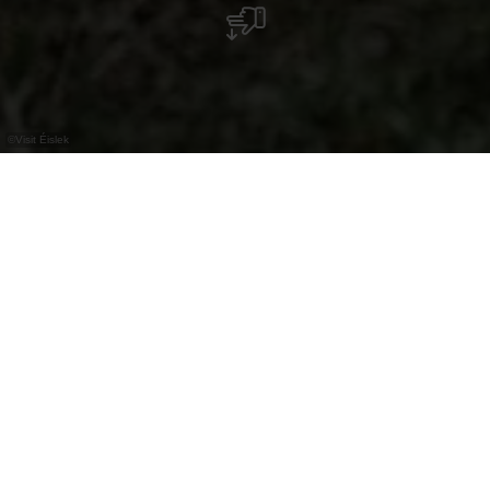
©
Visit Éislek
Het uitkijkpunt Bréschelt bij Lellingen biedt
een vrij uitzicht op het typische landschap
van Kiischpelt, een gemeente in het hart van
de Éislek regio.
Als je even pauzeert op het bankje, kun je
genieten van een prachtig uitzicht over het
omliggende weidelandschap. Met een beetje
geluk zie je zelfs wilde dieren. In het gebied leven