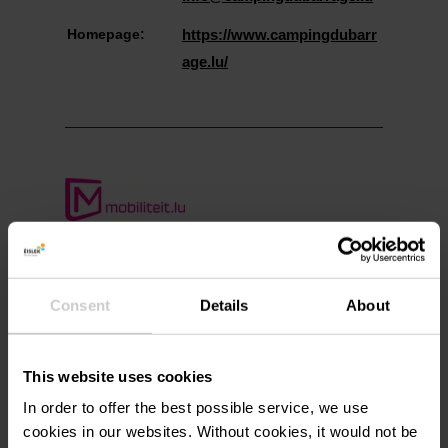
Homepage:
https://www.campingdubarr
age.lu/
Plan reis
Consent
Details
About
This website uses cookies
In order to offer the best possible service, we use
Aanvraag
cookies in our websites.
Without cookies, it would not be