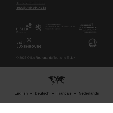
+352 26 95 05 66
info@visit-eislek.lu
© 2026 Office Régional du Tourisme Éislek
English
Deutsch
Français
Nederlands