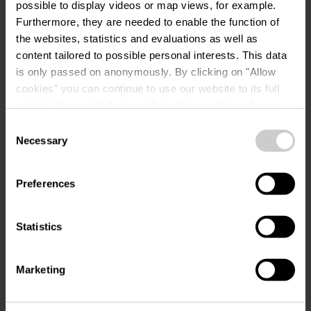
possible to display videos or map views, for example.
Furthermore, they are needed to enable the function of
the websites, statistics and evaluations as well as
Uw reisdata
content tailored to possible personal interests. This data
is only passed on anonymously. By clicking on "Allow
Reisdatum
cookies" you can continue to use our website to its full
extent. You can find more information on this and on a
possible later deactivation in our
privacy policy
at any
Gasten
Consent
time.
Necessary
Selection
Preferences
Uw contactgegevens
Aanhef
Statistics
Voornaam
Marketing