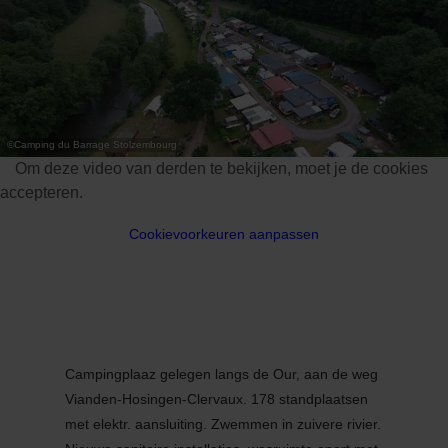
31
1
2
3
4
5
6
Nemen
©
Camping du Barrage Stolzembourg
Om deze video van derden te bekijken, moet je de cookies
accepteren.
Cookievoorkeuren aanpassen
Campingplaaz gelegen langs de Our, aan de weg
Vianden-Hosingen-Clervaux. 178 standplaatsen
met elektr. aansluiting. Zwemmen in zuivere rivier.