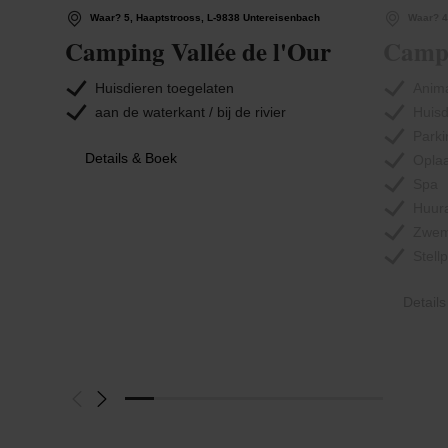
Waar? 5, Haaptstrooss, L-9838 Untereisenbach
Waar? 4
Camping Vallée de l'Our
Campi
Huisdieren toegelaten
Anim
aan de waterkant / bij de rivier
Huisd
Parki
Details & Boek
Oplaa
Spa
Huur
Zwe
Stell
Detail