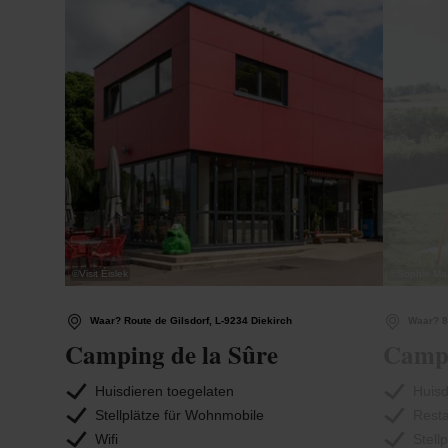
©
Visit Éislek
©
Sophie Ma
Waar? Route de Gilsdorf, L-9234 Diekirch
Waar? 8
Camping de la Sûre
Campi
Huisdieren toegelaten
Huisd
Stellplätze für Wohnmobile
Rest
Wifi
Stell