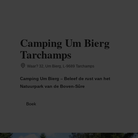
MENU
Go
Go
Go
Go
to
to
to
to
content
search
navi
footer
Camping Um Bierg
Tarchamps
Waar? 32, Um Bierg, L-9689 Tarchamps
Camping Um Bierg – Beleef de rust van het
Natuurpark van de Boven-Sûre
Boek