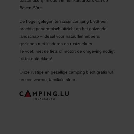
Bastenaken), midden in het Natuurpark van de
Boven-Sûre.
De hoger gelegen terrassencamping biedt een
prachtig panoramisch uitzicht op het golvende
landschap – ideaal voor natuurliefhebbers,
gezinnen met kinderen en rustzoekers.
Te voet, met de fiets of motor: de omgeving nodigt
uit tot ontdekken!
Onze rustige en gezellige camping biedt gratis wifi
en een warme, familiale sfeer.