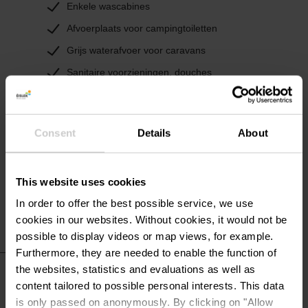
Enkele wascabines
Afvoerplaats voor campingtoiletten
Grijs waterafvoer voor caravans
Sanitaire voorzieningen, douches
inbegrepen
Rustige zone
Schaduwrijke plaatsen
Consent
Details
About
Kampeerplaatsen voor campers
Watervoorziening voor camperplaatsen
This website uses cookies
In order to offer the best possible service, we use
cookies in our websites.
Without cookies, it would not be
possible to display videos or map views, for example.
Furthermore, they are needed to enable the function of
Camping info
the websites, statistics and evaluations as well as
content tailored to possible personal interests. This data
is only passed on anonymously. By clicking on "Allow