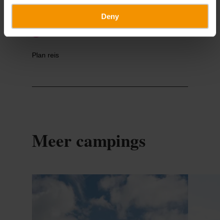
Deny
Plan reis
Meer campings
Details & Boek