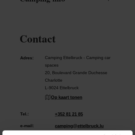
Contact
Camping Ettelbruck - Camping car
Adres:
spaces
20, Boulevard Grande Duchesse
Charlotte
L-9024 Ettelbruck
Op kaart tonen
Tel.:
+352 81 21 85
e-mail:
camping@ettelbruck.lu