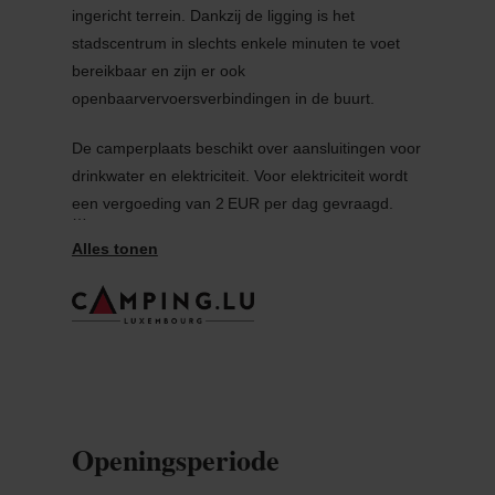
ingericht terrein. Dankzij de ligging is het
stadscentrum in slechts enkele minuten te voet
bereikbaar en zijn er ook
openbaarvervoersverbindingen in de buurt.
De camperplaats beschikt over aansluitingen voor
drinkwater en elektriciteit. Voor elektriciteit wordt
een vergoeding van 2 EUR per dag gevraagd.
Water is beschikbaar voor 10 cent per 10 liter. Er
is ook een lozingsstation voor grijs water en
chemische toiletten.
De prijs per nacht bedraagt 12 EUR, te betalen bij
de parkeermeter, die uitsluitend betalingen met
creditcard accepteert.
In de omgeving zijn interessante
Openingsperiode
bezienswaardigheden, zoals het General Patton