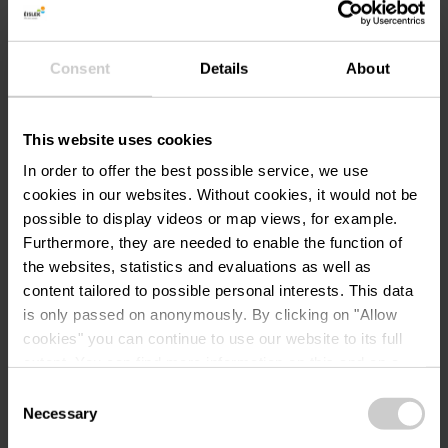
Homepage:
http://www.campingettelbru
ck.lu
Consent
Details
About
This website uses cookies
In order to offer the best possible service, we use
cookies in our websites.
Without cookies, it would not be
possible to display videos or map views, for example.
Plan reis
Furthermore, they are needed to enable the function of
the websites, statistics and evaluations as well as
content tailored to possible personal interests. This data
is only passed on anonymously. By clicking on "Allow
cookies" you can continue to use our website to its full
extent. You can find more information on this and on a
possible later deactivation in our
privacy policy
at any
Aanvraag
Consent
time.
Necessary
Selection