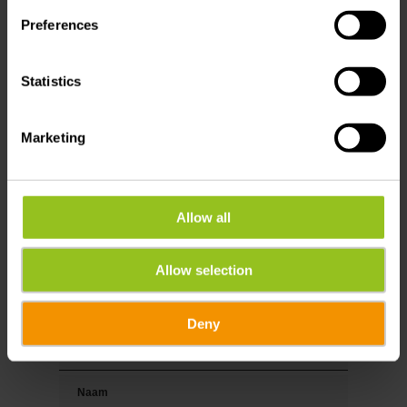
Preferences
Uw reisdata
Reisdatum
Statistics
Gasten
Marketing
Allow all
Uw contactgegevens
Aanhef
Allow selection
Deny
Voornaam
Naam