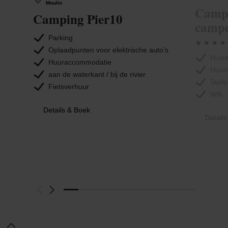
Moulin
Campi
Camping Pier10
campe
Parking
Oplaadpunten voor elektrische auto’s
Huisd
Huuraccommodatie
Huur
aan de waterkant / bij de rivier
Stell
Fietsverhuur
Wifi
Details & Boek
Detail