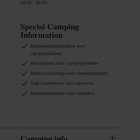
Museum over de Slag om de Ardennen en
28.03 - 30.10
“Ettelbrooklyn Street Art” met indrukwekkende
graffiti.
Special Camping
Information
Elektriciteitsaansluiting voor
camperplaatsen
Afvoerplaats voor campingtoiletten
Watervoorziening voor camperplaatsen
Grijs waterafvoer voor caravans
Kampeerplaatsen voor campers
Camping info