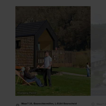
Details & Boek
©
Camping Pier10
©
Camping B
Waar? 10, Buurschtermillen, L-9164 Bourscheid
Waar? 1