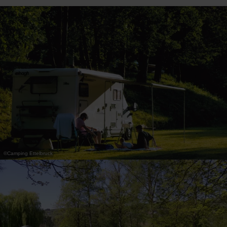
31
1
2
3
4
5
6
Nemen
©
Camping Ettelbruck