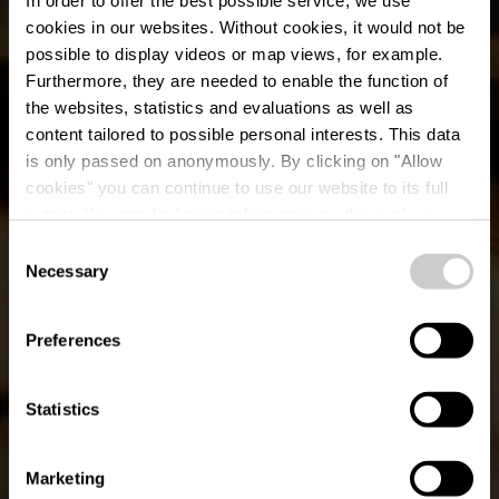
In order to offer the best possible service, we use
cookies in our websites.
Without cookies, it would not be
possible to display videos or map views, for example.
Furthermore, they are needed to enable the function of
the websites, statistics and evaluations as well as
content tailored to possible personal interests. This data
is only passed on anonymously. By clicking on "Allow
Ancien Cinéma Café
cookies" you can continue to use our website to its full
extent. You can find more information on this and on a
Club
possible later deactivation in our
privacy policy
at any
Consent
time.
Necessary
Selection
Waar? 23, Grand Rue, 9410 Vianden
Preferences
Statistics
Marketing