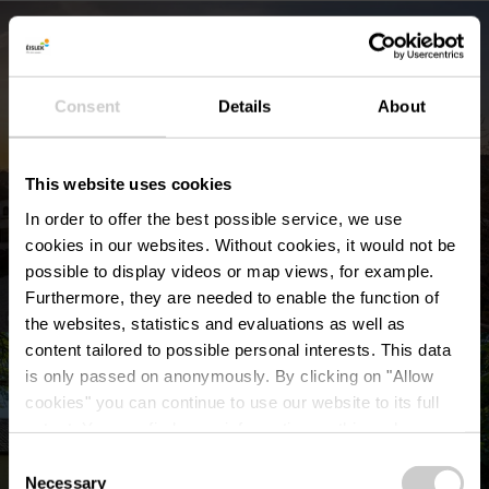
Consent
Details
About
This website uses cookies
In order to offer the best possible service, we use
cookies in our websites.
Without cookies, it would not be
possible to display videos or map views, for example.
Furthermore, they are needed to enable the function of
©
Visit Éislek
the websites, statistics and evaluations as well as
content tailored to possible personal interests. This data
is only passed on anonymously. By clicking on "Allow
cookies" you can continue to use our website to its full
extent. You can find more information on this and on a
possible later deactivation in our
privacy policy
at any
Consent
time.
Necessary
Selection