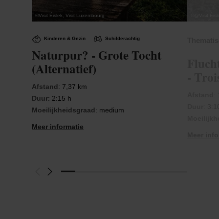
©
Visit Éislek, Visit Luxembourg
©
@Visit Éisl
Kinderen & Gezin
Schilderachtig
Thematis
Naturpur? - Grote Tocht
Fluch
(Alternatief)
- Troi
Afstand
: 7,37 km
Afstand
:
Duur
: 2:15 h
Duur
: 3:1
Moeilijkheidsgraad
: medium
Moeilijk
Meer informatie
Meer info