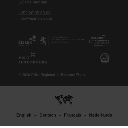
L-9401 Vianden
+352 26 95 05 66
info@visit-eislek.lu
© 2026 Office Régional du Tourisme Éislek
English
Deutsch
Français
Nederlands