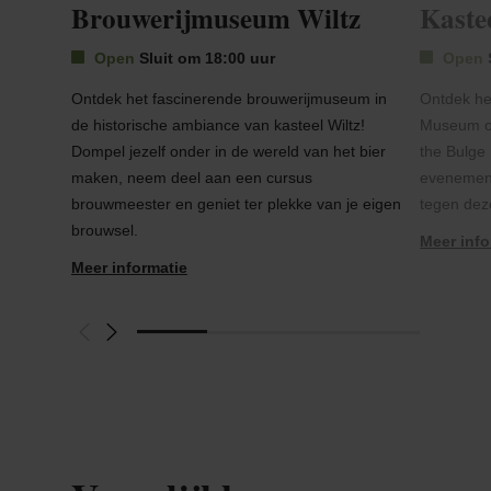
Brouwerijmuseum Wiltz
Kaste
Open
Sluit om 18:00 uur
Open
Ontdek het fascinerende brouwerijmuseum in
Ontdek he
de historische ambiance van kasteel Wiltz!
Museum of 
Dompel jezelf onder in de wereld van het bier
the Bulge
maken, neem deel aan een cursus
evenement
brouwmeester en geniet ter plekke van je eigen
tegen dez
brouwsel.
Meer info
Meer informatie