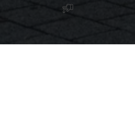
Nur wenige Meter von der Touristinformation
entfernt, auf der gegenüberliegenden Seite
der Kirche, entdecken Sie das Graffiti mit dem
Titel 'Der Wal'. Es wurde von der jungen,
talentierten Künstlerin Alex McKell
geschaffen.
Im Jahr 2018 wurde ein Kunstwerk von Alex
McKell in der Nähe der Kirche geschaffen.