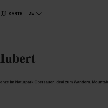
Zum
Zur
Zur
Zum
DE
KARTE
Hauptinhalt
Suche
Navigation
Footer
springen
springen
springen
springen
Hubert
enze im Naturpark Obersauer. Ideal zum Wandern, Mountai