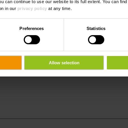
ou can continue to use our website to its full extent. You can fin
rt
Tel.:
+352 99 36
on in our
privacy policy
at any time.
E-Mail:
csth@pt.lu
Webseite:
https://ww
Preferences
Statistics
gen
ping/campi
e
Allow selection