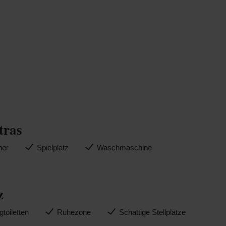
tras
ner
Spielplatz
Waschmaschine
z
toiletten
Ruhezone
Schattige Stellplätze