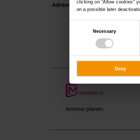
clicking on "Allow cookies" y
Adresse:
Camping Saint-Hube
on a possible later deactivati
Rue Laach
L-9656 Harlange
Consent
Necessary
Selection
Auf Karte anzei
Deny
Anreise planen