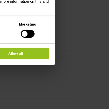
d more information on this and
 17
w.camping.lu/de/cam
Marketing
ng-st-hubert-harlang
Allow all