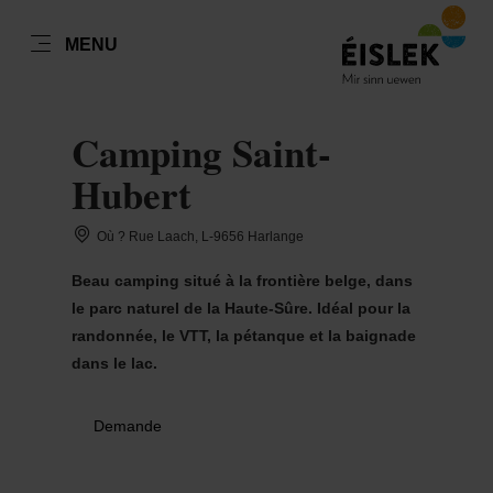
FR
MENU
Go
Go
Go
Go
to
to
to
to
DATUM AUSWÄHLEN
GÄSTE
content
search
navi
footer
Camping Saint-
Nombre de visiteurs
Hubert
Nombre d'adultes
Où ? Rue Laach, L-9656 Harlange
lun
mar
mer
jeu
ven
sam
dim
Beau camping situé à la frontière belge, dans
27
28
29
30
31
1
2
le parc naturel de la Haute-Sûre. Idéal pour la
Nombre d'enfants
3
4
5
6
7
8
9
randonnée, le VTT, la pétanque et la baignade
dans le lac.
10
11
12
13
14
15
16
Prendre
17
18
19
20
21
22
23
Demande
24
25
26
27
28
29
30