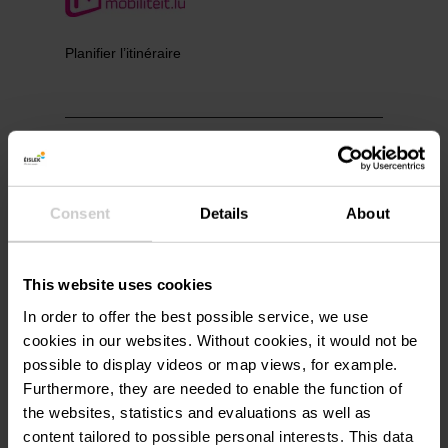
Planifier l’itinéraire
Demande
Consent
Details
About
This website uses cookies
Vos données de voyage
In order to offer the best possible service, we use
cookies in our websites.
Without cookies, it would not be
Date de voyage
possible to display videos or map views, for example.
Furthermore, they are needed to enable the function of
the websites, statistics and evaluations as well as
Personnes
content tailored to possible personal interests. This data