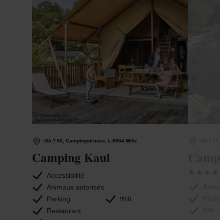
©
Camping Kaul
Où ? 60, Campingstrooss, L-9554 Wiltz
Où ? 11
Camping Kaul
Campi
Accessibilité
Anima
Animaux autorisés
Parki
Parking
Wifi
Wifi
Restaurant