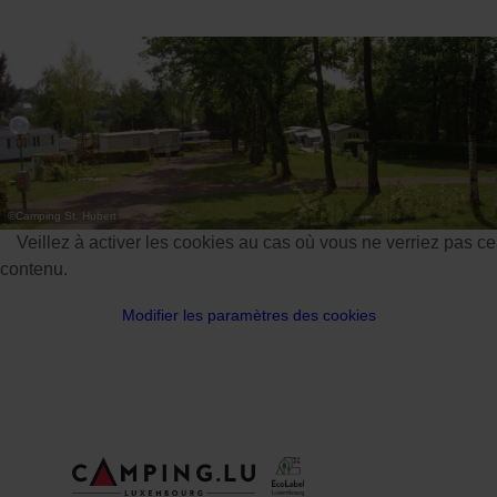
31
1
2
3
4
5
6
Prendre
©
Camping St. Hubert
Veillez à activer les cookies au cas où vous ne verriez pas ce
contenu.
Modifier les paramètres des cookies