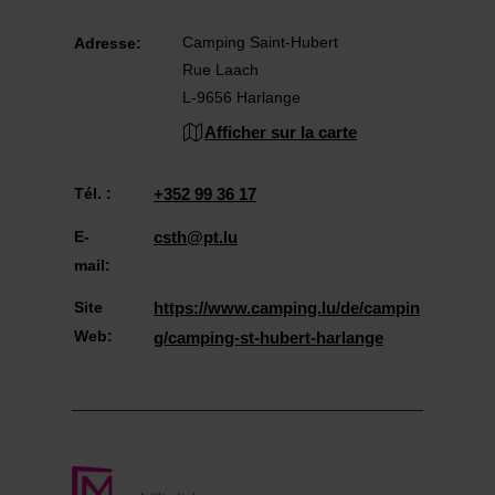
Camping Saint-Hubert
Adresse:
Rue Laach
L-9656 Harlange
Afficher sur la carte
Tél. :
+352 99 36 17
E-
csth@pt.lu
mail:
Site
https://www.camping.lu/de/campin
Web:
g/camping-st-hubert-harlange