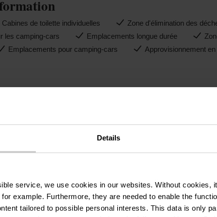
formation
Cabines de toilette individuelles
Zone d'élimination des déche
r les camping-cars
Emplacements longue durée
Zon
Emplacements pour camping-cars
Approvisionnement en 
Details
ssible service, we use cookies in our websites.
Without cookies, i
 for example.
Furthermore, they are needed to enable the function
ntent tailored to possible personal interests. This data is only