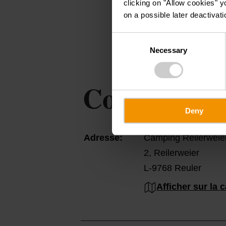
clicking on "Allow cookies" y
on a possible later deactivati
Consent
Necessary
Selection
Contact
Deny
Adresse:
Camping Reilerweie
2, Reilerweier
L-9768 Reuler
Afficher sur la c