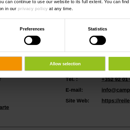
ou can continue to use our website to its full extent. You can fin
on in our
privacy policy
at any time.
Preferences
Statistics
Allow selection
r
Tél. :
+352 92 01
E-mail:
info@campi
Site Web:
https://reil
arte