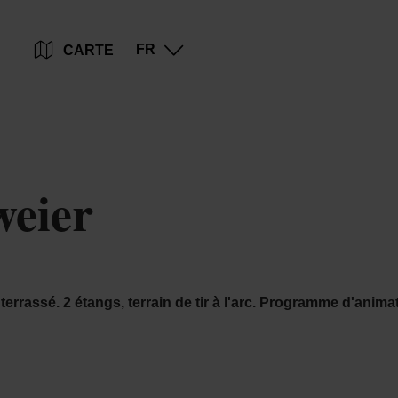
Go
Go
Go
Go
FR
CARTE
to
to
to
to
content
search
navi
footer
weier
n terrassé. 2 étangs, terrain de tir à l'arc. Programme d'anim