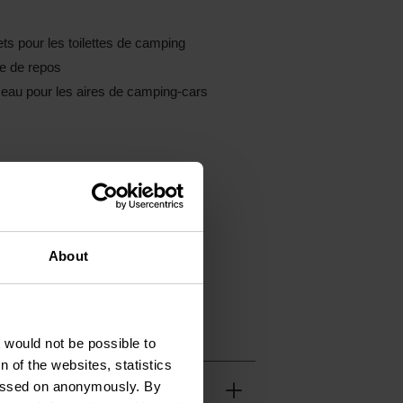
ts pour les toilettes de camping
e de repos
eau pour les aires de camping-cars
About
t would not be possible to
 of the websites, statistics
 passed on anonymously. By