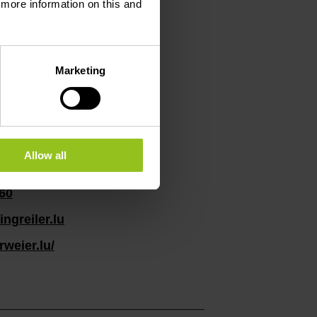
d more information on this and
Marketing
Allow all
 60
ngreiler.lu
erweier.lu/