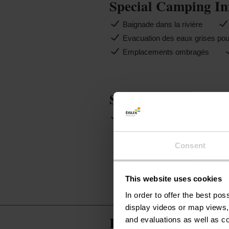
Special Camping In
Baignade dans la rivière
Evacuation des eaux grises pou
Emplacements ombragés
Services
WiFi
Consent
This website uses cookies
In order to offer the best po
display videos or map views,
Info Camping
and evaluations as well as co