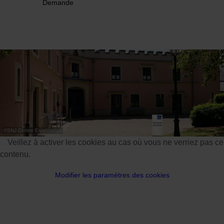
Demande
31
1
2
3
4
5
6
Prendre
©
SNJ Centre Erpeldange
Veillez à activer les cookies au cas où vous ne verriez pas ce
contenu.
Modifier les paramètres des cookies