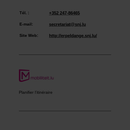
Tél. :
+352 247-86465
E-mail:
secretariat@snj.lu
Site Web:
http://erpeldange.snj.lu/
Planifier l’itinéraire