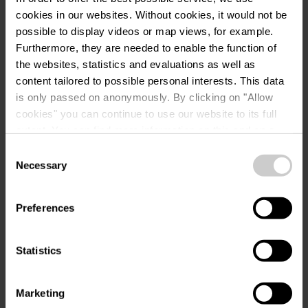
cookies in our websites.
Without cookies, it would not be
possible to display videos or map views, for example.
Furthermore, they are needed to enable the function of
Nom de famille
the websites, statistics and evaluations as well as
content tailored to possible personal interests. This data
is only passed on anonymously. By clicking on "Allow
Tél.
cookies" you can continue to use our website to its full
extent. You can find more information on this and on a
possible later deactivation in our
privacy policy
at any
E-mail
Consent
time.
Necessary
Selection
Message
Preferences
Statistics
Marketing