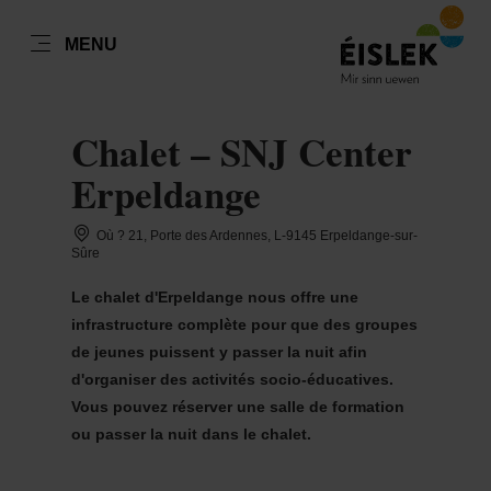
FR
MENU
Go
Go
Go
Go
to
to
to
to
DATUM AUSWÄHLEN
GÄSTE
content
search
navi
footer
Chalet – SNJ Center
Nombre de visiteurs
Erpeldange
Nombre d'adultes
Où ? 21, Porte des Ardennes, L-9145 Erpeldange-sur-
lun
mar
mer
jeu
ven
sam
dim
Sûre
27
28
29
30
31
1
2
Le chalet d'Erpeldange nous offre une
Nombre d'enfants
infrastructure complète pour que des groupes
3
4
5
6
7
8
9
de jeunes puissent y passer la nuit afin
10
11
12
13
14
15
16
d'organiser des activités socio-éducatives.
Vous pouvez réserver une salle de formation
Prendre
17
18
19
20
21
22
23
ou passer la nuit dans le chalet.
24
25
26
27
28
29
30