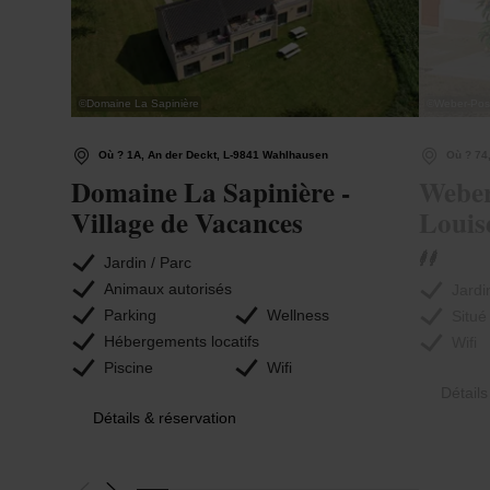
©
Domaine La Sapinière
©
Weber-Posi
Où ? 1A, An der Deckt, L-9841 Wahlhausen
Où ? 74,
Domaine La Sapinière -
Weber
Village de Vacances
Louis
Jardin / Parc
Animaux autorisés
Jardi
Parking
Wellness
Situé
Hébergements locatifs
Wifi
Piscine
Wifi
Détails
Détails & réservation