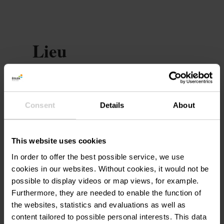
Lieu
Veiner Konstgalerie
Adresse:
6, Impasse Léon Roger
Consent
Details
About
L-9410 Vianden
Afficher sur la carte
This website uses cookies
In order to offer the best possible service, we use
cookies in our websites.
Without cookies, it would not be
possible to display videos or map views, for example.
Furthermore, they are needed to enable the function of
the websites, statistics and evaluations as well as
content tailored to possible personal interests. This data