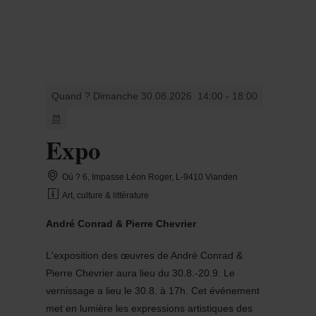
MENU
Go
Go
Go
Go
to
to
to
to
content
search
navi
footer
Quand ? Dimanche 30.08.2026
14:00 - 18:00
Expo
Où ? 6, Impasse Léon Roger, L-9410 Vianden
Art, culture & littérature
André Conrad & Pierre Chevrier
L'exposition des œuvres de André Conrad &
Pierre Chevrier aura lieu du 30.8.-20.9. Le
vernissage a lieu le 30.8. à 17h. Cet événement
met en lumière les expressions artistiques des