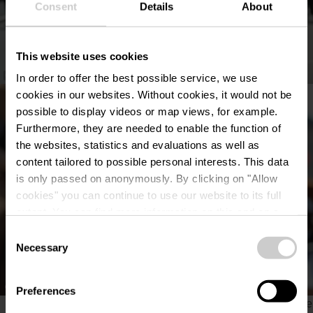
Consent
Details
About
This website uses cookies
©
Geenzefest Wooltz
In order to offer the best possible service, we use
cookies in our websites.
Without cookies, it would not be
possible to display videos or map views, for example.
Furthermore, they are needed to enable the function of
the websites, statistics and evaluations as well as
content tailored to possible personal interests. This data
is only passed on anonymously. By clicking on "Allow
cookies" you can continue to use our website to its full
extent. You can find more information on this and on a
possible later deactivation in our
privacy policy
at any
Consent
time.
Necessary
Selection
Toutes les photos
©
Geenzefest Wooltz
Preferences
Veillez à activer les cookies au cas où vous ne verriez pas ce