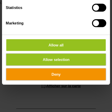
contenu.
Statistics
Modifier les paramètres des cookies
Marketing
Allow all
Lieu
Allow selection
Château de Wiltz
Adresse:
35, rue du Château
Deny
L-9516 WILTZ
Afficher sur la carte