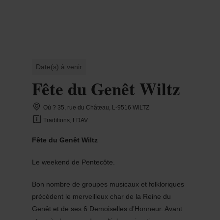
MENU
Go
Go
Go
Go
to
to
to
to
content
search
navi
footer
Date(s) à venir
Fête du Genêt Wiltz
Où ? 35, rue du Château, L-9516 WILTZ
Traditions, LDAV
Fête du Genêt Wiltz
Le weekend de Pentecôte.
Bon nombre de groupes musicaux et folkloriques
précèdent le merveilleux char de la Reine du
Genêt et de ses 6 Demoiselles d’Honneur. Avant