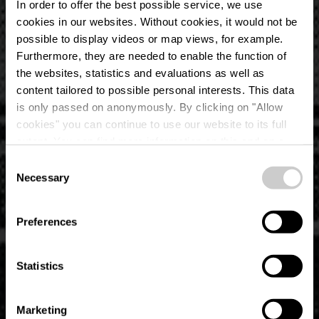
In order to offer the best possible service, we use
cookies in our websites.
Without cookies, it would not be
possible to display videos or map views, for example.
Furthermore, they are needed to enable the function of
the websites, statistics and evaluations as well as
content tailored to possible personal interests. This data
is only passed on anonymously. By clicking on "Allow
Schleef Gare –
cookies" you can continue to use our website to its full
extent. You can find more information on this and on a
Voormalig treinstation
possible later deactivation in our
privacy policy
at any
Consent
time.
Necessary
Selection
Preferences
Statistics
Marketing