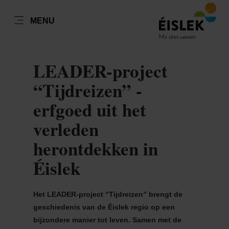
NL
MENU
Go
Go
Go
Go
to
to
to
to
content
search
navi
footer
LEADER-project
“Tijdreizen” -
erfgoed uit het
verleden
herontdekken in
Éislek
Het LEADER-project “Tijdreizen” brengt de
geschiedenis van de Éislek regio op een
bijzondere manier tot leven. Samen met de