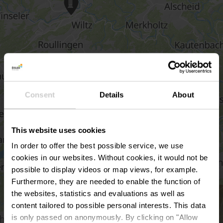
Bijzonder interessant: vier thema's die zowel in
Éislek als in de Oostenrijkse regio Attersee-
Attergau te vinden zijn, tonen
gemeenschappelijke culturele wortels. Deze
grensoverschrijdende samenwerking maakt het
project “Tijdreizen” tot een unieke kans om het
erfgoed van beide regio's te ontdekken.
Consent
Details
About
“Tijdreizen” is meer dan alleen een project - het is
een uitnodiging om je eigen geschiedenis
This website uses cookies
opnieuw te leren kennen.
In order to offer the best possible service, we use
cookies in our websites.
Without cookies, it would not be
possible to display videos or map views, for example.
Furthermore, they are needed to enable the function of
Meer informatie
the websites, statistics and evaluations as well as
content tailored to possible personal interests. This data
is only passed on anonymously. By clicking on "Allow