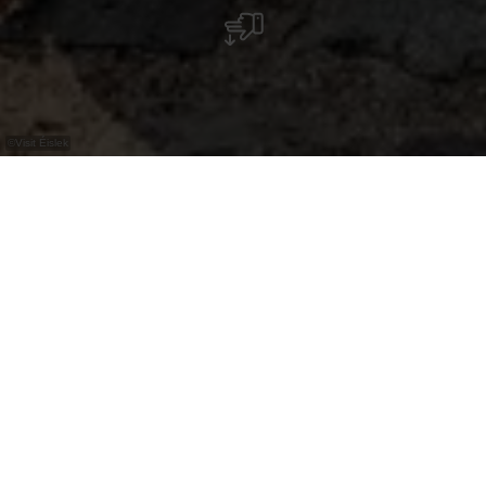
©
Visit Éislek
Tussen Goesdorf en Tadler nodigt dit
legendarische uitkijkpunt Teifelslee je uit voor
een gezellige picknick.
Het uitzichtspunt op de Teifelslee, tussen
Goesdorf en Tadler, maakt niet alleen indruk met
zijn panoramische uitzichten, maar ook met de
legendes die deze plek omringen. Vanaf hier kun
je genieten van een prachtig uitzicht over de