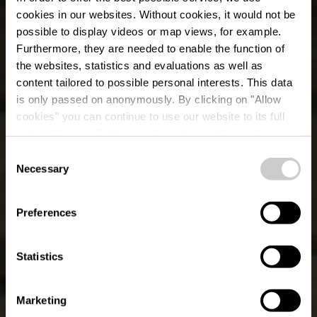
cookies in our websites.
Without cookies, it would not be
possible to display videos or map views, for example.
Furthermore, they are needed to enable the function of
the websites, statistics and evaluations as well as
content tailored to possible personal interests. This data
is only passed on anonymously. By clicking on "Allow
Veiner Gare – Oud
cookies" you can continue to use our website to its full
extent. You can find more information on this and on a
treinstation
possible later deactivation in our
privacy policy
at any
Consent
time.
Necessary
Selection
Waar? 1, Rue de la Gare, L-9412 Vianden
Preferences
Statistics
Marketing