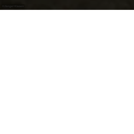
©
Jängel Klasen
De stad Vianden, gelegen aan de rivier de Our,
had ooit een unieke spoorverbinding: de
"Benny Express". Deze smalspoorlijn liep van
1889 tot 1948 en verbond Vianden met de
hoofdspoorlijn van Diekirch, een belangrijke
stap om de stad toegankelijker te maken voor
toeristen.
Een schilderachtige route bouwen
Om Vianden te verbinden stonden de ingenieurs
voor de uitdaging om rails te leggen in de
kronkelende Ourvallei. Ze kozen voor een